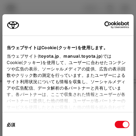
TOYOTA
検索
メニュ
ログイン
ラインアップ
オーナーサポート
トピックス
見積りシミュレーション
Close
当ウェブサイトはCookie(クッキー)を使用します。
トヨタカローラいわきの見
メーカー参考価格を表示しています。
販売店を
当ウェブサイト(
toyota.jp
、
manual.toyota.jp
)では
Cookie(クッキー)を使用して、ユーザーに合わせたコンテン
選択する
とお店の価格を表示します。
積りを確認
ツや広告の表示、ソーシャルメディアの提供、広告の表示回
数やクリック数の測定を行っています。またユーザーによる
Step3 オプションを選ぶ カラー
サイト利用状況についても情報を収集し、ソーシャルメディ
販売店の見積りを確認するため
アや広告配信、データ解析の各パートナーと共有していま
す。各パートナーは、ここで収集された情報とユーザーが各
には「TOYOTAアカウント」新
ハイエース ワゴン
GL 10人乗り
パートナーに提供した他の情報、ユーザーが各パートナーの
規登録もしくはログインが必要
サービスを使用したときに収集した他の情報を組み合わせて
ガソリン2.7L AT 2WD 10名
使用することがあります。当ウェブサイトの使用を続行する
になります。
同
とCookie(クッキー)に同意したこととなります。
エクステリア
インテリア
必須
販売店を選択すると以下の情報
意
の
「すべてのCookieを許可」をクリックすることで、お客様の