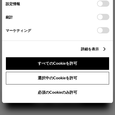
が確認できます。
選
デバイスにすべてのCookie(クッキー)が保存されることに同
設定情報
択
意したことになります。Cookie(クッキー)のオプトアウト、
分割払いの価格
設定の変更、同意を撤回したりするにあたっては、当社の
統計
税金・諸費用の詳細
「
Cookie（クッキー）情報の取り扱いについて
」をご覧くだ
取付費を含む販売店オプション価格
さい。
マーケティング
ログイン
詳細を表示
3,623,400
車両本体
すべてのCookieを許可
円
TOYOTAアカウント新規登録
+オプション価格
選択中のCookieを許可
選択したオプションを見る
選択されたオプションは画像に
反映されていませ
ん。
必須のCookieのみ許可
見積り結果を見る
カラー
ボディカラー