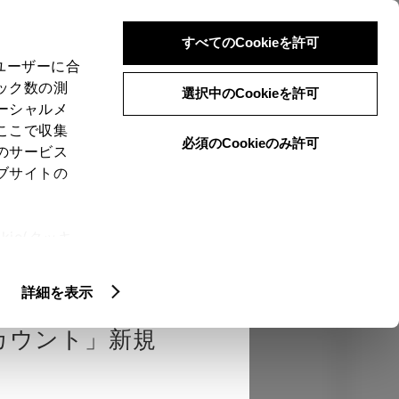
検索
メニュー
ログイン
すべてのCookieを許可
、ユーザーに合
ック数の測
選択中のCookieを許可
ーシャルメ
ここで収集
必須のCookieのみ許可
のサービス
売店を選択する
とお店の価格を表
ブサイトの
Close
ie(クッキ
、設定の変
確認
エクステリア
インテリア
機能
扱いについ
詳細を表示
カウント」新規
カラー
ボディカラー