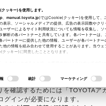
e(クッキー)を使用します。
jp
、
manual.toyota.jp
)ではCookie(クッキー)を使用して
の表示、ソーシャルメディアの提供、広告の表示回数やクリ
ユーザーによるサイト利用状況についても情報を収集し、ソ
タ解析の各パートナーと共有しています。各パートナーは、
各パートナーに提供した他の情報、ユーザーが各パートナー
カー参考価格を表示しています。
販
た他の情報を組み合わせて使用することがあります。当ウェ
ie(クッキー)に同意したこととなります。
ます。
許可」をクリックすることで、お客様のデバイスにすべてのCook
意したことになります。Cookie(クッキー)のオプトアウト
ローラ新茨城の見積りを
Step3 オプションを選ぶ カラー
るにあたっては、当社の「
Cookie（クッキー）情報の取り
報
統計
マーケティング
T
りを確認するためには「TOYOTAア
エクステリア
インテリア
ログインが必要になります。