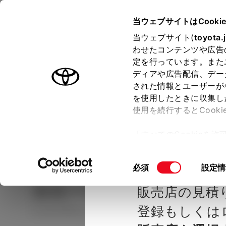
TOYOTA
当ウェブサイトはCooki
当ウェブサイト(
toyota.
わせたコンテンツや広告
ラインアップ
オーナーサポート
トピックス
定を行っています。また
ディアや広告配信、デー
された情報とユーザーが
見積りシミュレーシ
メー
を使用したときに収集し
使用を続行するとCook
示し
ョン
「すべてのCookieを
ー)が保存されることに同
種を選ぶ
Step2 グレードを選ぶ
トヨタカ
更、同意を撤回したりす
同
必須
設定情
て
」をご覧ください。
意
カローラ
ACTIVE SPOR
販売店の見積
の
選
登録もしくは
ハイブリッド CVT 2WD 5名
択