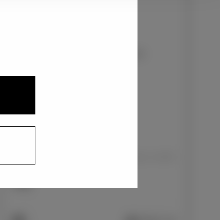
1
2
プラチナホワイトパールマイカ〈089〉
+33,000
円
インテリアカラー
1
合成皮革×ブランノーブ(R)/ミッドグレー×ブラ
ック
+0
円