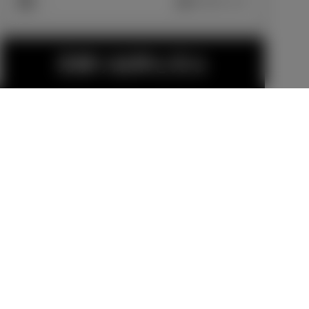
車両画像に反映
エクステリア
見積り結果を見る
18インチアル
ミホイール＆
スペアタイヤ
タイヤセット
販売店オプション
（応急用 T12
（セキュリテ
5/70D17）
メーカーオプショ
299,200
円
ィロックナッ
ン
ト付）
14,300
円
金（除く消費税）、登録料などの諸費用は別