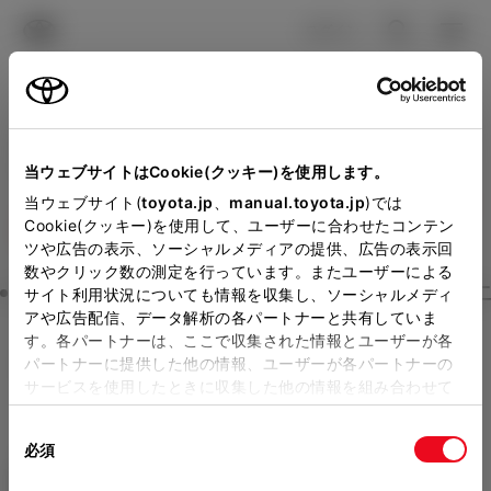
TOYOTA
検索
メニュ
ログイン
ラインアップ
オーナーサポート
トピックス
見積りシミュレーション
Close
当ウェブサイトはCookie(クッキー)を使用します。
トヨタカローラ新茨城の見
メーカー参考価格を表示しています。
販売店を
当ウェブサイト(
toyota.jp
、
manual.toyota.jp
)では
Cookie(クッキー)を使用して、ユーザーに合わせたコンテン
選択する
とお店の価格を表示します。
積りを確認
ツや広告の表示、ソーシャルメディアの提供、広告の表示回
数やクリック数の測定を行っています。またユーザーによる
Step3 オプションを選ぶ カラー
サイト利用状況についても情報を収集し、ソーシャルメディ
販売店の見積りを確認するため
アや広告配信、データ解析の各パートナーと共有していま
す。各パートナーは、ここで収集された情報とユーザーが各
には「TOYOTAアカウント」新
ハイエース ワゴン
グランドキ
パートナーに提供した他の情報、ユーザーが各パートナーの
規登録もしくはログインが必要
サービスを使用したときに収集した他の情報を組み合わせて
ャビン 10人乗り
使用することがあります。当ウェブサイトの使用を続行する
になります。
同
とCookie(クッキー)に同意したこととなります。
ガソリン2.7L AT 2WD 10名
必須
販売店を選択すると以下の情報
意
の
「すべてのCookieを許可」をクリックすることで、お客様の
エクステリア
インテリア