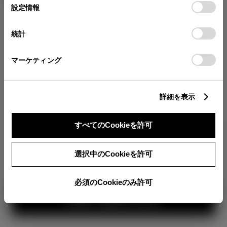
が確認できます。
選
デバイスにすべてのCookie(クッキー)が保存されることに同
設定情報
択
意したことになります。Cookie(クッキー)のオプトアウト、
分割払いの価格
設定の変更、同意を撤回したりするにあたっては、当社の
統計
税金・諸費用の詳細
「
Cookie（クッキー）情報の取り扱いについて
」をご覧くだ
取付費を含む販売店オプション価格
さい。
マーケティング
ログイン
詳細を表示
4,239,400
車両本体
すべてのCookieを許可
円
TOYOTAアカウント新規登録
+オプション価格
選択中のCookieを許可
選択したオプションを見る
選択されたオプションは画像に
反映されていませ
必須のCookieのみ許可
ん。
見積り結果を見る
カラー