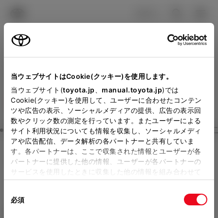
TOYOTA
検索
メニュ
ログイン
ラインアップ
オーナーサポート
トピックス
見積りシミュレーション
Close
当ウェブサイトはCookie(クッキー)を使用します。
トヨタカローラ新茨城の見
メーカー参考価格を表示しています。
販売店を
当ウェブサイト(
toyota.jp
、
manual.toyota.jp
)では
Cookie(クッキー)を使用して、ユーザーに合わせたコンテン
選択する
とお店の価格を表示します。
積りを確認
ツや広告の表示、ソーシャルメディアの提供、広告の表示回
数やクリック数の測定を行っています。またユーザーによる
Step3 オプションを選ぶ カラー
サイト利用状況についても情報を収集し、ソーシャルメディ
販売店の見積りを確認するため
アや広告配信、データ解析の各パートナーと共有していま
す。各パートナーは、ここで収集された情報とユーザーが各
には「TOYOTAアカウント」新
ハイエース ワゴン
グランドキ
パートナーに提供した他の情報、ユーザーが各パートナーの
規登録もしくはログインが必要
サービスを使用したときに収集した他の情報を組み合わせて
ャビン 10人乗り
使用することがあります。当ウェブサイトの使用を続行する
になります。
同
とCookie(クッキー)に同意したこととなります。
ガソリン2.7L AT 4WD 10名
必須
販売店を選択すると以下の情報
意
の
「すべてのCookieを許可」をクリックすることで、お客様の
エクステリア
インテリア