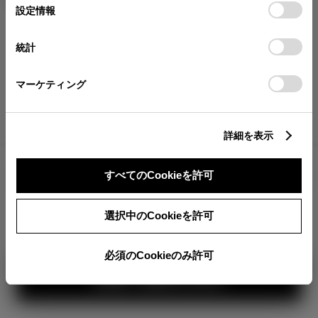
が確認できます。
選
デバイスにすべてのCookie(クッキー)が保存されることに同
設定情報
択
意したことになります。Cookie(クッキー)のオプトアウト、
分割払いの価格
設定の変更、同意を撤回したりするにあたっては、当社の
統計
税金・諸費用の詳細
「
Cookie（クッキー）情報の取り扱いについて
」をご覧くだ
取付費を含む販売店オプション価格
さい。
マーケティング
ログイン
詳細を表示
4,549,600
車両本体
すべてのCookieを許可
円
TOYOTAアカウント新規登録
+オプション価格
選択中のCookieを許可
選択したオプションを見る
選択されたオプションは画像に
反映されていませ
必須のCookieのみ許可
ん。
見積り結果を見る
カラー