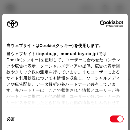
TOYOTA
検索
メニュ
ログイン
ラインアップ
オーナーサポート
トピックス
見積りシミュレーション
Close
当ウェブサイトはCookie(クッキー)を使用します。
トヨタカローラ新茨城の見
メーカー参考価格を表示しています。
販売店を
当ウェブサイト(
toyota.jp
、
manual.toyota.jp
)では
Cookie(クッキー)を使用して、ユーザーに合わせたコンテン
選択する
とお店の価格を表示します。
積りを確認
ツや広告の表示、ソーシャルメディアの提供、広告の表示回
数やクリック数の測定を行っています。またユーザーによる
Step3 オプションを選ぶ カラー
サイト利用状況についても情報を収集し、ソーシャルメディ
販売店の見積りを確認するため
アや広告配信、データ解析の各パートナーと共有していま
す。各パートナーは、ここで収集された情報とユーザーが各
には「TOYOTAアカウント」新
ライズ
G
パートナーに提供した他の情報、ユーザーが各パートナーの
規登録もしくはログインが必要
サービスを使用したときに収集した他の情報を組み合わせて
ガソリン1.2L CVT 2WD 5名
使用することがあります。当ウェブサイトの使用を続行する
になります。
同
とCookie(クッキー)に同意したこととなります。
エクステリア
インテリア
必須
販売店を選択すると以下の情報
意
の
「すべてのCookieを許可」をクリックすることで、お客様の