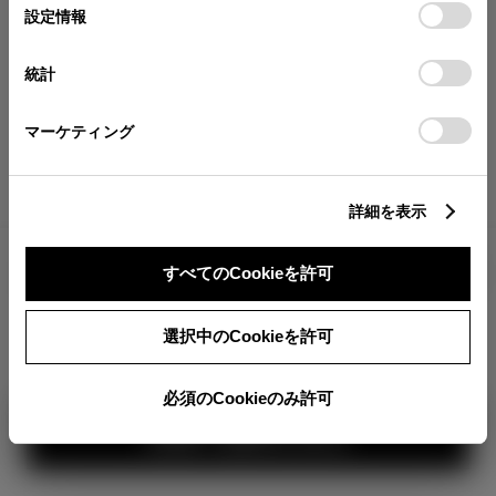
が確認できます。
選
デバイスにすべてのCookie(クッキー)が保存されることに同
設定情報
択
意したことになります。Cookie(クッキー)のオプトアウト、
分割払いの価格
設定の変更、同意を撤回したりするにあたっては、当社の
統計
税金・諸費用の詳細
「
Cookie（クッキー）情報の取り扱いについて
」をご覧くだ
取付費を含む販売店オプション価格
さい。
マーケティング
ログイン
詳細を表示
1,958,000
車両本体
すべてのCookieを許可
円
TOYOTAアカウント新規登録
+オプション価格
360°
選択中のCookieを許可
選択したオプションを見る
カラー
必須のCookieのみ許可
見積り結果を見る
ボディカラー
1
2
3