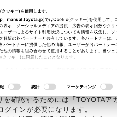
e(クッキー)を使用します。
jp
、
manual.toyota.jp
)ではCookie(クッキー)を使用して
の表示、ソーシャルメディアの提供、広告の表示回数やクリ
ユーザーによるサイト利用状況についても情報を収集し、ソ
タ解析の各パートナーと共有しています。各パートナーは、
各パートナーに提供した他の情報、ユーザーが各パートナー
カー参考価格を表示しています。
販
た他の情報を組み合わせて使用することがあります。当ウェ
ie(クッキー)に同意したこととなります。
ます。
許可」をクリックすることで、お客様のデバイスにすべてのCook
意したことになります。Cookie(クッキー)のオプトアウト
ローラ新茨城の見積りを
Step3 オプションを選ぶ カラー
るにあたっては、当社の「
Cookie（クッキー）情報の取り
報
統計
マーケティング
りを確認するためには「TOYOTAア
エクステリア
インテリア
ログインが必要になります。