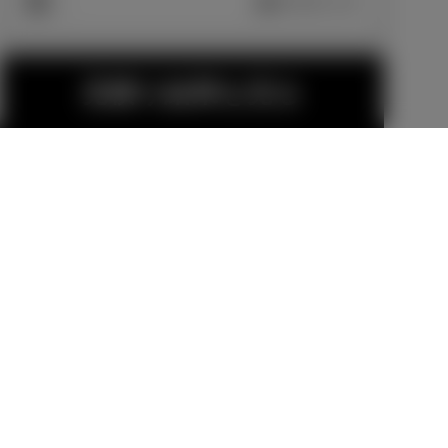
車両画像に反映
エクステリア
見積り結果を見る
MODELLISTA
MODELLISTA
エアロパーツ
エアロパーツ
セットA（AD
セットB（AD
販売店オプション
販売店オプション
VANCE BLAS
VANCE BLAS
155,100
円
248,600
円
T STYLE）
T STYLE）
金（除く消費税）、登録料などの諸費用は別
フロントスポ
サイドスカー