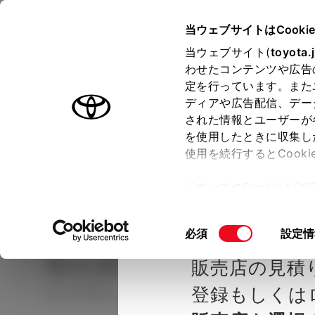
TOYOTA
当ウェブサイトはCooki
当ウェブサイト(
toyota.
わせたコンテンツや広告
ラインアップ
オーナーサポート
トピックス
定を行っています。また
ディアや広告配信、デー
された情報とユーザーが
見積りシミュレーシ
メー
を使用したときに収集し
使用を続行するとCook
示し
ョン
「すべてのCookieを
ー)が保存されることに同
種を選ぶ
Step2 グレードを選ぶ
トヨタカ
更、同意を撤回したりす
同
必須
設定情
て
」をご覧ください。
意
ライズ
HYBRID G
販売店の見積
の
選
登録もしくは
ハイブリッド その他 2WD 5名
択