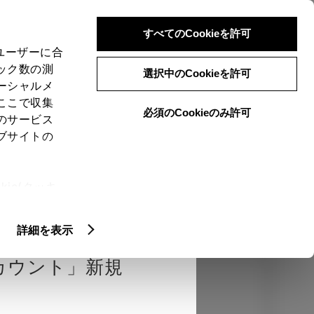
検索
メニュー
ログイン
すべてのCookieを許可
、ユーザーに合
ック数の測
選択中のCookieを許可
ーシャルメ
ここで収集
必須のCookieのみ許可
のサービス
売店を選択する
とお店の価格を表
ブサイトの
Close
ie(クッキ
、設定の変
確認
エクステリア
インテリア
機能
扱いについ
詳細を表示
カウント」新規
カラー
ボディカラー