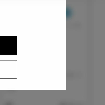
1
2
3
ナチュラルベージュマイカメタリック〈T32〉
+0
円
インテリアカラー
1
ファブリック（レッドパイピング：前席）/ブ
ラック
+0
円