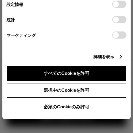
が確認できます。
選
デバイスにすべてのCookie(クッキー)が保存されることに同
設定情報
択
意したことになります。Cookie(クッキー)のオプトアウト、
分割払いの価格
設定の変更、同意を撤回したりするにあたっては、当社の
統計
税金・諸費用の詳細
「
Cookie（クッキー）情報の取り扱いについて
」をご覧くだ
取付費を含む販売店オプション価格
さい。
マーケティング
ログイン
詳細を表示
2,235,200
車両本体
すべてのCookieを許可
円
TOYOTAアカウント新規登録
+オプション価格
360°
選択中のCookieを許可
選択したオプションを見る
カラー
必須のCookieのみ許可
見積り結果を見る
ボディカラー
1
2
3