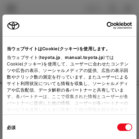
TOYOTA
検索
メニュ
ログイン
ラインアップ
オーナーサポート
トピックス
見積りシミュレーション
Close
当ウェブサイトはCookie(クッキー)を使用します。
トヨタカローラ新茨城の見
メーカー参考価格を表示しています。
販売店を
当ウェブサイト(
toyota.jp
、
manual.toyota.jp
)では
Cookie(クッキー)を使用して、ユーザーに合わせたコンテン
選択する
とお店の価格を表示します。
積りを確認
ツや広告の表示、ソーシャルメディアの提供、広告の表示回
数やクリック数の測定を行っています。またユーザーによる
Step3 オプションを選ぶ カラー
サイト利用状況についても情報を収集し、ソーシャルメディ
販売店の見積りを確認するため
アや広告配信、データ解析の各パートナーと共有していま
す。各パートナーは、ここで収集された情報とユーザーが各
には「TOYOTAアカウント」新
ライズ
G
パートナーに提供した他の情報、ユーザーが各パートナーの
規登録もしくはログインが必要
サービスを使用したときに収集した他の情報を組み合わせて
ガソリン1.0L CVT 4WD 5名
使用することがあります。当ウェブサイトの使用を続行する
になります。
同
とCookie(クッキー)に同意したこととなります。
エクステリア
インテリア
必須
販売店を選択すると以下の情報
意
の
「すべてのCookieを許可」をクリックすることで、お客様の