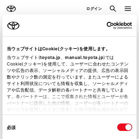
TOYOTA
検索
メニュ
ログイン
ラインアップ
オーナーサポート
トピックス
見積りシミュレーション
当ウェブサイトはCookie(クッキー)を使用します。
当ウェブサイト(
toyota.jp
、
manual.toyota.jp
)では
見積りシミュレーションのデータが
Cookie(クッキー)を使用して、ユーザーに合わせたコンテン
ツや広告の表示、ソーシャルメディアの提供、広告の表示回
正常に取得できませんでした。
数やクリック数の測定を行っています。またユーザーによる
詳しくは販売店までお問合せくださ
サイト利用状況についても情報を収集し、ソーシャルメディ
アや広告配信、データ解析の各パートナーと共有していま
い。
す。各パートナーは、ここで収集された情報とユーザーが各
パートナーに提供した他の情報、ユーザーが各パートナーの
（2-7-4）
サービスを使用したときに収集した他の情報を組み合わせて
使用することがあります。当ウェブサイトの使用を続行する
同
とCookie(クッキー)に同意したこととなります。
必須
意
の
「すべてのCookieを許可」をクリックすることで、お客様の