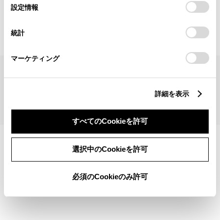
見積りシミュレーショントップへ
選
デバイスにすべてのCookie(クッキー)が保存されることに同
設定情報
択
意したことになります。Cookie(クッキー)のオプトアウト、
設定の変更、同意を撤回したりするにあたっては、当社の
統計
「
Cookie（クッキー）情報の取り扱いについて
」をご覧くだ
さい。
マーケティング
サイトマップ
サイト利用について
個人情報の取扱いについて
TOYOTAアカウント利用規約
反社会的勢力に対する基本方針
企業情報
リコール情報
詳細を表示
©1995-2026 TOYOTA MOTOR CORPORATION. ALL RIGHTS RESERVED.
すべてのCookieを許可
選択中のCookieを許可
必須のCookieのみ許可