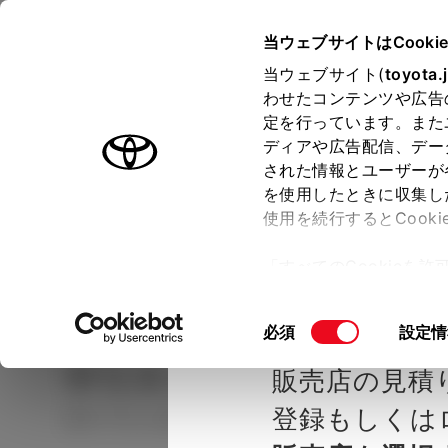
TOYOTA
当ウェブサイトはCooki
当ウェブサイト(
toyota.
わせたコンテンツや広告
ラインアップ
オーナーサポート
トピックス
定を行っています。また
ディアや広告配信、デー
された情報とユーザーが
見積りシミュレーシ
メー
を使用したときに収集し
使用を続行するとCook
示し
ョン
「すべてのCookieを
ー)が保存されることに同
種を選ぶ
Step2 グレードを選ぶ
トヨタカ
更、同意を撤回したりす
同
必須
設定情
て
」をご覧ください。
意
ヤリス
Z (6MT)
販売店の見積
の
選
登録もしくは
ガソリン1.5L MT 2WD 5名
択