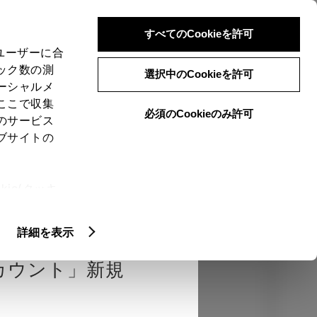
検索
メニュー
ログイン
すべてのCookieを許可
、ユーザーに合
ック数の測
選択中のCookieを許可
ーシャルメ
ここで収集
必須のCookieのみ許可
のサービス
売店を選択する
とお店の価格を表
ブサイトの
Close
ie(クッキ
、設定の変
確認
エクステリア
インテリア
機能
扱いについ
詳細を表示
カウント」新規
カラー
ボディカラー