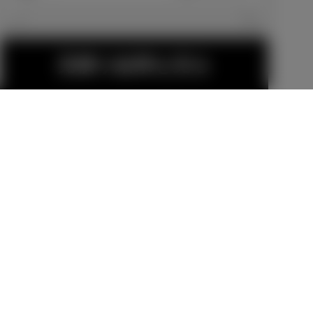
エクステリア
見積り結果を見る
185/55R16タ
16インチアル
イヤ＆16×6J
ミホイールセ
アルミホイー
ット（鍛造）
メーカーオプショ
販売店オプション
ル（切削光輝
ン
275,000
円
＋ブラック塗
82,500
円
装/センターオ
ーナメント
付）
金（除く消費税）、登録料などの諸費用は別