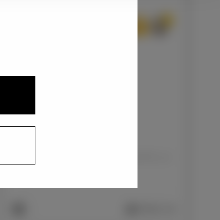
2
3
1
センシュアルレッドマイカ〈3T3〉
+33,000
円
インテリアカラー
1
合成皮革＋ツィード調ファブリック/ブラック
+0
円
車両画像に反映