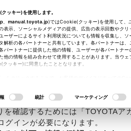
e(クッキー)を使用します。
jp
、
manual.toyota.jp
)ではCookie(クッキー)を使用して
の表示、ソーシャルメディアの提供、広告の表示回数やクリ
ユーザーによるサイト利用状況についても情報を収集し、ソ
タ解析の各パートナーと共有しています。各パートナーは、
各パートナーに提供した他の情報、ユーザーが各パートナー
カー参考価格を表示しています。
販
た他の情報を組み合わせて使用することがあります。当ウェ
ie(クッキー)に同意したこととなります。
ます。
許可」をクリックすることで、お客様のデバイスにすべてのCook
意したことになります。Cookie(クッキー)のオプトアウト
ローラ新茨城の見積りを
Step3 オプションを選ぶ カラー
るにあたっては、当社の「
Cookie（クッキー）情報の取り
報
統計
マーケティング
りを確認するためには「TOYOTAア
エクステリア
インテリア
ログインが必要になります。