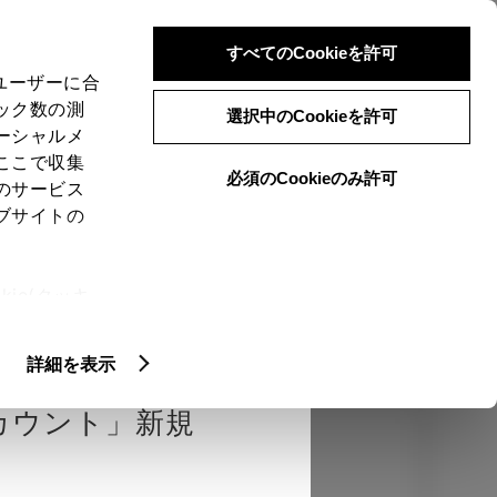
検索
メニュー
ログイン
すべてのCookieを許可
、ユーザーに合
ック数の測
選択中のCookieを許可
ーシャルメ
ここで収集
必須のCookieのみ許可
のサービス
売店を選択する
とお店の価格を表
ブサイトの
Close
ie(クッキ
、設定の変
確認
エクステリア
インテリア
機能
扱いについ
詳細を表示
カウント」新規
カラー
ボディカラー