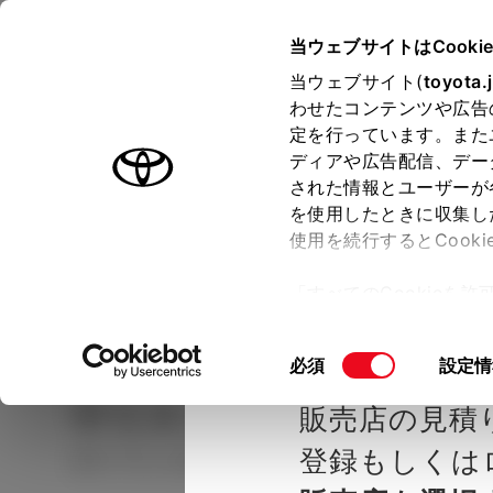
TOYOTA
当ウェブサイトはCooki
当ウェブサイト(
toyota.
わせたコンテンツや広告
ラインアップ
オーナーサポート
トピックス
定を行っています。また
ディアや広告配信、デー
された情報とユーザーが
見積りシミュレーシ
メー
を使用したときに収集し
使用を続行するとCook
示し
ョン
「すべてのCookieを
ー)が保存されることに同
種を選ぶ
Step2 グレードを選ぶ
トヨタカ
更、同意を撤回したりす
同
必須
設定情
て
」をご覧ください。
意
ヤリス
Z
販売店の見積
の
選
登録もしくは
ガソリン1.5L CVT 2WD 5名
択