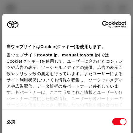
TOYOTA
検索
メニュ
ログイン
ラインアップ
オーナーサポート
トピックス
見積りシミュレーション
Close
当ウェブサイトはCookie(クッキー)を使用します。
トヨタカローラ新茨城の見
メーカー参考価格を表示しています。
販売店を
当ウェブサイト(
toyota.jp
、
manual.toyota.jp
)では
Cookie(クッキー)を使用して、ユーザーに合わせたコンテン
選択する
とお店の価格を表示します。
積りを確認
ツや広告の表示、ソーシャルメディアの提供、広告の表示回
数やクリック数の測定を行っています。またユーザーによる
Step3 オプションを選ぶ カラー
サイト利用状況についても情報を収集し、ソーシャルメディ
販売店の見積りを確認するため
アや広告配信、データ解析の各パートナーと共有していま
す。各パートナーは、ここで収集された情報とユーザーが各
には「TOYOTAアカウント」新
ヤリス
HYBRID X
パートナーに提供した他の情報、ユーザーが各パートナーの
規登録もしくはログインが必要
サービスを使用したときに収集した他の情報を組み合わせて
ハイブリッド CVT 2WD 5名
使用することがあります。当ウェブサイトの使用を続行する
になります。
同
とCookie(クッキー)に同意したこととなります。
エクステリア
インテリア
必須
販売店を選択すると以下の情報
意
の
「すべてのCookieを許可」をクリックすることで、お客様の