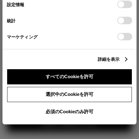
が確認できます。
選
デバイスにすべてのCookie(クッキー)が保存されることに同
設定情報
択
意したことになります。Cookie(クッキー)のオプトアウト、
分割払いの価格
設定の変更、同意を撤回したりするにあたっては、当社の
統計
税金・諸費用の詳細
「
Cookie（クッキー）情報の取り扱いについて
」をご覧くだ
取付費を含む販売店オプション価格
さい。
マーケティング
ログイン
詳細を表示
2,249,500
車両本体
すべてのCookieを許可
円
TOYOTAアカウント新規登録
+オプション価格
360°
選択中のCookieを許可
選択したオプションを見る
カラー
必須のCookieのみ許可
見積り結果を見る
ボディカラー
2
3
1