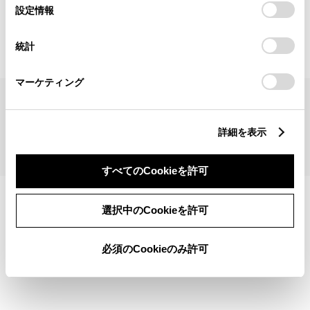
見積りシミュレーショントップへ
選
デバイスにすべてのCookie(クッキー)が保存されることに同
設定情報
択
意したことになります。Cookie(クッキー)のオプトアウト、
設定の変更、同意を撤回したりするにあたっては、当社の
統計
「
Cookie（クッキー）情報の取り扱いについて
」をご覧くだ
さい。
マーケティング
サイトマップ
サイト利用について
個人情報の取扱いについて
TOYOTAアカウント利用規約
反社会的勢力に対する基本方針
企業情報
リコール情報
詳細を表示
©1995-2026 TOYOTA MOTOR CORPORATION. ALL RIGHTS RESERVED.
すべてのCookieを許可
選択中のCookieを許可
必須のCookieのみ許可