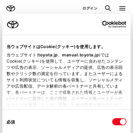
TOYOTA
検索
メニュ
ログイン
ラインアップ
オーナーサポート
トピックス
見積りシミュレーション
当ウェブサイトはCookie(クッキー)を使用します。
当ウェブサイト(
toyota.jp
、
manual.toyota.jp
)では
見積りシミュレーションのデータが
Cookie(クッキー)を使用して、ユーザーに合わせたコンテン
ツや広告の表示、ソーシャルメディアの提供、広告の表示回
正常に取得できませんでした。
数やクリック数の測定を行っています。またユーザーによる
詳しくは販売店までお問合せくださ
サイト利用状況についても情報を収集し、ソーシャルメディ
アや広告配信、データ解析の各パートナーと共有していま
い。
す。各パートナーは、ここで収集された情報とユーザーが各
パートナーに提供した他の情報、ユーザーが各パートナーの
（2-7-4）
サービスを使用したときに収集した他の情報を組み合わせて
使用することがあります。当ウェブサイトの使用を続行する
同
とCookie(クッキー)に同意したこととなります。
必須
意
の
「すべてのCookieを許可」をクリックすることで、お客様の