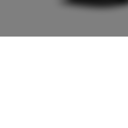
5,819,000
車両本体
+オプション価
円
格
車両本体価格
5,819,000
円
オプション価格
0
円
選択したオプションを見る