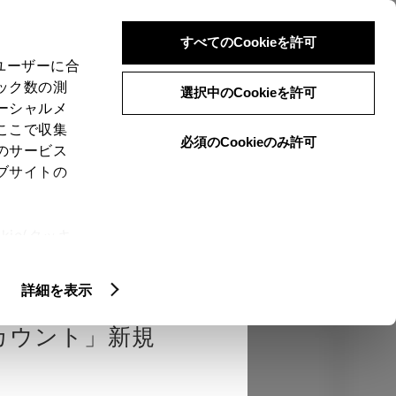
検索
メニュー
ログイン
すべてのCookieを許可
、ユーザーに合
ック数の測
選択中のCookieを許可
ーシャルメ
ここで収集
必須のCookieのみ許可
のサービス
売店を選択する
とお店の価格を表
ブサイトの
Close
ie(クッキ
、設定の変
認
エクステリア
インテリア
機能
扱いについ
詳細を表示
カウント」新規
カラー
ボディカラー