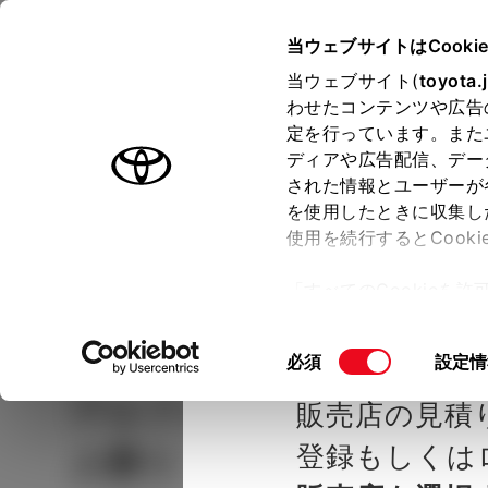
TOYOTA
当ウェブサイトはCooki
当ウェブサイト(
toyota.
わせたコンテンツや広告
ラインアップ
オーナーサポート
トピックス
定を行っています。また
ディアや広告配信、デー
された情報とユーザーが
見積りシミュレーシ
メー
を使用したときに収集し
使用を続行するとCook
示し
ョン
「すべてのCookieを
ー)が保存されることに同
種を選ぶ
Step2 グレードを選ぶ
トヨタカ
更、同意を撤回したりす
同
必須
設定情
て
」をご覧ください。
意
アルファード
HYBRID G
販売店の見積
の
選
登録もしくは
人乗り
択