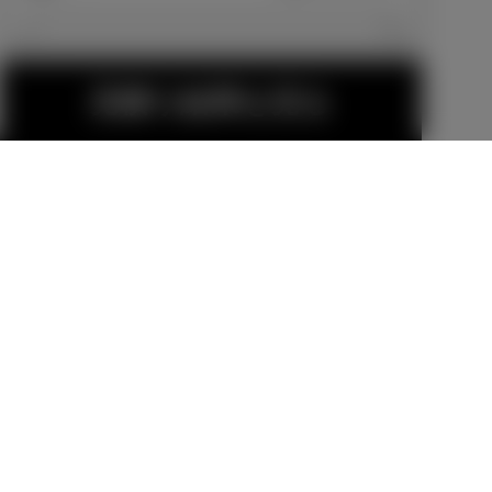
エクステリア
見積り結果を見る
225/60R18タ
イヤ＆18×7J
スペアタイヤ
アルミホイー
メーカーオプショ
（応急用T165/
ル（ハイパー
ン
80D17）
メーカーオプショ
クロームメタ
ン
55,000
円
リック塗装）
25,300
円