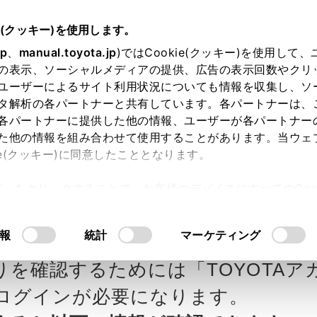
e(クッキー)を使用します。
jp
、
manual.toyota.jp
)ではCookie(クッキー)を使用して
の表示、ソーシャルメディアの提供、広告の表示回数やクリ
ユーザーによるサイト利用状況についても情報を収集し、ソ
タ解析の各パートナーと共有しています。各パートナーは、
各パートナーに提供した他の情報、ユーザーが各パートナー
カー参考価格を表示しています。
販
た他の情報を組み合わせて使用することがあります。当ウェ
ie(クッキー)に同意したこととなります。
ます。
許可」をクリックすることで、お客様のデバイスにすべてのCook
意したことになります。Cookie(クッキー)のオプトアウト
ローラ群馬の見積りを確
Step3 オプションを選ぶ カラー
るにあたっては、当社の「
Cookie（クッキー）情報の取り
報
統計
マーケティング
 7
りを確認するためには「TOYOTAア
エクステリア
インテリア
ログインが必要になります。