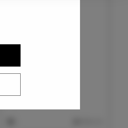
1
2
ニュートラルブラック〈229〉
+0
円
インテリアカラー
1
ファブリック＋合成皮革/ブラック
+0
円
車両画像に反映