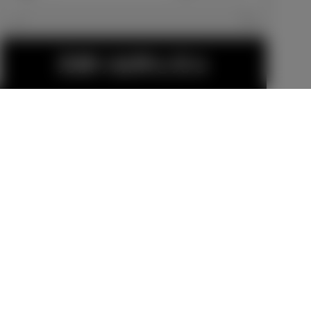
エクステリア
見積り結果を見る
225/65R17タ
イヤ＆17×6 1/
スペアタイヤ
2Jアルミホイ
メーカーオプショ
（応急用T165/
ール（シルバ
ン
80D17）
メーカーオプショ
ーメタリック
ン
-110,000
円
塗装）
25,300
円