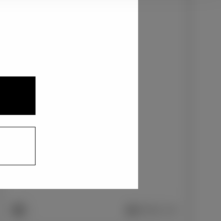
2
3
1
ニュートラルブラック〈229〉
+0
円
インテリアカラー
2
1
プレミアムナッパ本革/ブラック
+0
円
車両画像に反映