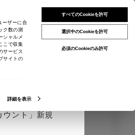
検索
メニュー
ログイン
すべてのCookieを許可
、ユーザーに合
ック数の測
選択中のCookieを許可
ーシャルメ
ここで収集
必須のCookieのみ許可
のサービス
売店を選択する
とお店の価格を表
ブサイトの
Close
ie(クッキ
、設定の変
確認
エクステリア
インテリア
機能
扱いについ
詳細を表示
カウント」新規
カラー
ボディカラー