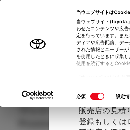
TOYOTA
当ウェブサイトはCooki
当ウェブサイト(
toyota.
わせたコンテンツや広告
ラインアップ
オーナーサポート
トピックス
定を行っています。また
ディアや広告配信、デー
された情報とユーザーが
見積りシミュレーシ
メー
を使用したときに収集し
使用を続行するとCook
示し
ョン
「すべてのCookieを
ー)が保存されることに同
種を選ぶ
Step2 グレードを選ぶ
トヨタカ
更、同意を撤回したりす
同
必須
設定情
て
」をご覧ください。
意
ヴェルファイア
HYBRID
販売店の見積
の
選
登録もしくは
Premier 7人乗り
択