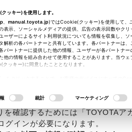
e(クッキー)を使用します。
jp
、
manual.toyota.jp
)ではCookie(クッキー)を使用して
の表示、ソーシャルメディアの提供、広告の表示回数やクリ
ユーザーによるサイト利用状況についても情報を収集し、ソ
タ解析の各パートナーと共有しています。各パートナーは、
各パートナーに提供した他の情報、ユーザーが各パートナー
カー参考価格を表示しています。
販
た他の情報を組み合わせて使用することがあります。当ウェ
ie(クッキー)に同意したこととなります。
ます。
許可」をクリックすることで、お客様のデバイスにすべてのCook
意したことになります。Cookie(クッキー)のオプトアウト
ローラ新埼玉の見積りを
Step3 オプションを選ぶ カラー
るにあたっては、当社の「
Cookie（クッキー）情報の取り
報
統計
マーケティング
 Z
りを確認するためには「TOYOTAア
エクステリア
インテリア
ログインが必要になります。