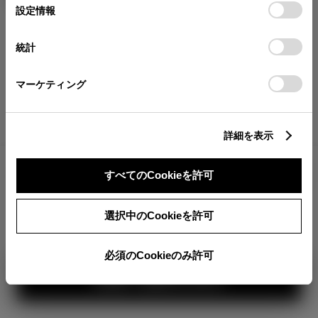
が確認できます。
選
デバイスにすべてのCookie(クッキー)が保存されることに同
設定情報
択
意したことになります。Cookie(クッキー)のオプトアウト、
分割払いの価格
設定の変更、同意を撤回したりするにあたっては、当社の
統計
税金・諸費用の詳細
「
Cookie（クッキー）情報の取り扱いについて
」をご覧くだ
取付費を含む販売店オプション価格
さい。
マーケティング
ログイン
詳細を表示
6,749,600
車両本体
すべてのCookieを許可
円
TOYOTAアカウント新規登録
+オプション価格
選択中のCookieを許可
選択したオプションを見る
360°
必須のCookieのみ許可
カラー
見積り結果を見る
ボディカラー