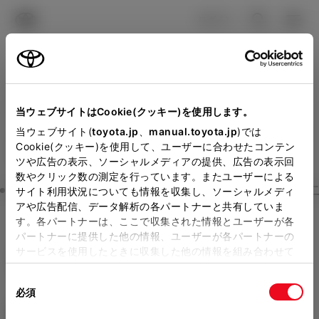
TOYOTA
検索
メニュ
ログイン
ラインアップ
オーナーサポート
トピックス
見積りシミュレーション
Close
当ウェブサイトはCookie(クッキー)を使用します。
トヨタカローラ新埼玉の見
メーカー参考価格を表示しています。
販売店を
当ウェブサイト(
toyota.jp
、
manual.toyota.jp
)では
Cookie(クッキー)を使用して、ユーザーに合わせたコンテン
選択する
とお店の価格を表示します。
積りを確認
ツや広告の表示、ソーシャルメディアの提供、広告の表示回
数やクリック数の測定を行っています。またユーザーによる
Step3 オプションを選ぶ カラー
サイト利用状況についても情報を収集し、ソーシャルメディ
販売店の見積りを確認するため
アや広告配信、データ解析の各パートナーと共有していま
す。各パートナーは、ここで収集された情報とユーザーが各
には「TOYOTAアカウント」新
ヴェルファイア
Z Premier 7人
パートナーに提供した他の情報、ユーザーが各パートナーの
規登録もしくはログインが必要
サービスを使用したときに収集した他の情報を組み合わせて
乗り
使用することがあります。当ウェブサイトの使用を続行する
になります。
同
とCookie(クッキー)に同意したこととなります。
ガソリン2.4L AT 2WD 7名
必須
販売店を選択すると以下の情報
意
の
「すべてのCookieを許可」をクリックすることで、お客様の
エクステリア
インテリア