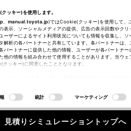
e(クッキー)を使用します。
jp
、
manual.toyota.jp
)ではCookie(クッキー)を使用して
の表示、ソーシャルメディアの提供、広告の表示回数やクリ
ユーザーによるサイト利用状況についても情報を収集し、ソ
タ解析の各パートナーと共有しています。各パートナーは、
各パートナーに提供した他の情報、ユーザーが各パートナー
た他の情報を組み合わせて使用することがあります。当ウェ
ie(クッキー)に同意したこととなります。
ータが正常に取得できませんでした。
許可」をクリックすることで、お客様のデバイスにすべてのCook
ください。
（2-7-4）
意したことになります。Cookie(クッキー)のオプトアウト
るにあたっては、当社の「
Cookie（クッキー）情報の取り
報
統計
マーケティング
見積りシミュレーショントップへ