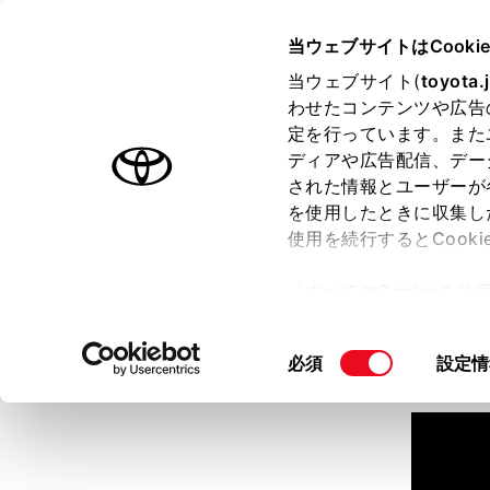
TOYOTA
当ウェブサイトはCooki
当ウェブサイト(
toyota.
わせたコンテンツや広告
ラインアップ
オーナーサポート
トピックス
定を行っています。また
ディアや広告配信、デー
された情報とユーザーが
見積りシミュレーション
を使用したときに収集し
使用を続行するとCook
見積りシミュレーションのデ
「すべてのCookieを
詳しくは販売店までお問合せ
ー)が保存されることに同
更、同意を撤回したりす
同
必須
設定情
て
」をご覧ください。
意
の
選
択