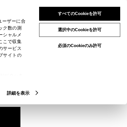
検索
メニュー
ログイン
すべてのCookieを許可
、ユーザーに合
ック数の測
選択中のCookieを許可
ーシャルメ
ここで収集
必須のCookieのみ許可
のサービス
ブサイトの
ie(クッキ
、設定の変
扱いについ
詳細を表示