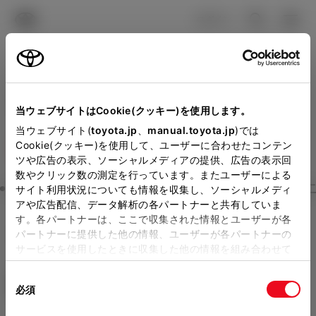
TOYOTA
検索
メニュ
ログイン
ラインアップ
オーナーサポート
トピックス
見積りシミュレーション
Close
当ウェブサイトはCookie(クッキー)を使用します。
トヨタカローラ新潟の見積
メーカー参考価格を表示しています。
販売店を
当ウェブサイト(
toyota.jp
、
manual.toyota.jp
)では
Cookie(クッキー)を使用して、ユーザーに合わせたコンテン
選択する
とお店の価格を表示します。
りを確認
ツや広告の表示、ソーシャルメディアの提供、広告の表示回
数やクリック数の測定を行っています。またユーザーによる
Step3 オプションを選ぶ カラー
サイト利用状況についても情報を収集し、ソーシャルメディ
販売店の見積りを確認するため
アや広告配信、データ解析の各パートナーと共有していま
す。各パートナーは、ここで収集された情報とユーザーが各
には「TOYOTAアカウント」新
カローラ
G
パートナーに提供した他の情報、ユーザーが各パートナーの
規登録もしくはログインが必要
サービスを使用したときに収集した他の情報を組み合わせて
ハイブリッド CVT E-Four 5名
使用することがあります。当ウェブサイトの使用を続行する
になります。
同
とCookie(クッキー)に同意したこととなります。
エクステリア
インテリア
必須
販売店を選択すると以下の情報
意
の
「すべてのCookieを許可」をクリックすることで、お客様の