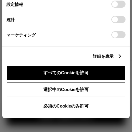
が確認できます。
選
デバイスにすべてのCookie(クッキー)が保存されることに同
設定情報
択
意したことになります。Cookie(クッキー)のオプトアウト、
分割払いの価格
設定の変更、同意を撤回したりするにあたっては、当社の
統計
税金・諸費用の詳細
「
Cookie（クッキー）情報の取り扱いについて
」をご覧くだ
取付費を含む販売店オプション価格
さい。
マーケティング
ログイン
詳細を表示
2,960,100
車両本体
すべてのCookieを許可
円
TOYOTAアカウント新規登録
+オプション価格
360°
選択中のCookieを許可
選択したオプションを見る
カラー
必須のCookieのみ許可
見積り結果を見る
ボディカラー
1
3
2