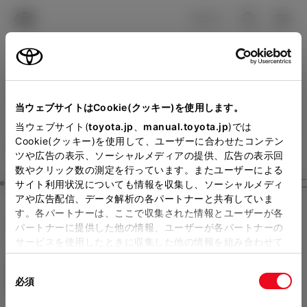
TOYOTA
検索
メニュ
ログイン
ラインアップ
オーナーサポート
トピックス
見積りシミュレーション
Close
当ウェブサイトはCookie(クッキー)を使用します。
トヨタカローラ新潟の見積
メーカー参考価格を表示しています。
販売店を
当ウェブサイト(
toyota.jp
、
manual.toyota.jp
)では
Cookie(クッキー)を使用して、ユーザーに合わせたコンテン
選択する
とお店の価格を表示します。
りを確認
ツや広告の表示、ソーシャルメディアの提供、広告の表示回
数やクリック数の測定を行っています。またユーザーによる
Step3 オプションを選ぶ カラー
サイト利用状況についても情報を収集し、ソーシャルメディ
販売店の見積りを確認するため
アや広告配信、データ解析の各パートナーと共有していま
す。各パートナーは、ここで収集された情報とユーザーが各
には「TOYOTAアカウント」新
GR86
RC (6MT)
パートナーに提供した他の情報、ユーザーが各パートナーの
規登録もしくはログインが必要
サービスを使用したときに収集した他の情報を組み合わせて
ガソリン2.4L MT 2WD 4名
使用することがあります。当ウェブサイトの使用を続行する
になります。
同
とCookie(クッキー)に同意したこととなります。
エクステリア
インテリア
必須
販売店を選択すると以下の情報
意
の
「すべてのCookieを許可」をクリックすることで、お客様の