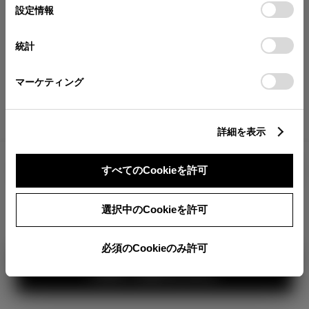
が確認できます。
選
デバイスにすべてのCookie(クッキー)が保存されることに同
設定情報
択
意したことになります。Cookie(クッキー)のオプトアウト、
分割払いの価格
設定の変更、同意を撤回したりするにあたっては、当社の
統計
税金・諸費用の詳細
「
Cookie（クッキー）情報の取り扱いについて
」をご覧くだ
取付費を含む販売店オプション価格
さい。
マーケティング
ログイン
詳細を表示
2,969,000
車両本体
すべてのCookieを許可
円
TOYOTAアカウント新規登録
+オプション価格
360°
選択中のCookieを許可
選択したオプションを見る
カラー
必須のCookieのみ許可
見積り結果を見る
ボディカラー
3
1
2