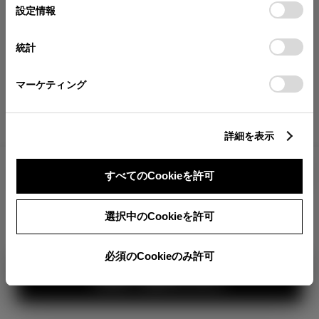
が確認できます。
選
デバイスにすべてのCookie(クッキー)が保存されることに同
設定情報
択
意したことになります。Cookie(クッキー)のオプトアウト、
分割払いの価格
設定の変更、同意を撤回したりするにあたっては、当社の
統計
税金・諸費用の詳細
「
Cookie（クッキー）情報の取り扱いについて
」をご覧くだ
取付費を含む販売店オプション価格
さい。
マーケティング
ログイン
詳細を表示
1,939,300
車両本体
すべてのCookieを許可
円
TOYOTAアカウント新規登録
+オプション価格
選択中のCookieを許可
選択したオプションを見る
カラー
必須のCookieのみ許可
見積り結果を見る
ボディカラー
3
1
2