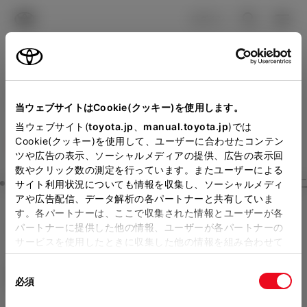
TOYOTA
検索
メニュ
ログイン
ラインアップ
オーナーサポート
トピックス
見積りシミュレーション
Close
当ウェブサイトはCookie(クッキー)を使用します。
トヨタカローラ新潟の見積
メーカー参考価格を表示しています。
販売店を
当ウェブサイト(
toyota.jp
、
manual.toyota.jp
)では
Cookie(クッキー)を使用して、ユーザーに合わせたコンテン
選択する
とお店の価格を表示します。
りを確認
ツや広告の表示、ソーシャルメディアの提供、広告の表示回
数やクリック数の測定を行っています。またユーザーによる
Step3 オプションを選ぶ カラー
サイト利用状況についても情報を収集し、ソーシャルメディ
販売店の見積りを確認するため
アや広告配信、データ解析の各パートナーと共有していま
す。各パートナーは、ここで収集された情報とユーザーが各
には「TOYOTAアカウント」新
ルーミー
G
パートナーに提供した他の情報、ユーザーが各パートナーの
規登録もしくはログインが必要
サービスを使用したときに収集した他の情報を組み合わせて
ガソリン1.0L CVT 2WD 5名
使用することがあります。当ウェブサイトの使用を続行する
になります。
同
とCookie(クッキー)に同意したこととなります。
エクステリア
インテリア
必須
販売店を選択すると以下の情報
意
の
「すべてのCookieを許可」をクリックすることで、お客様の