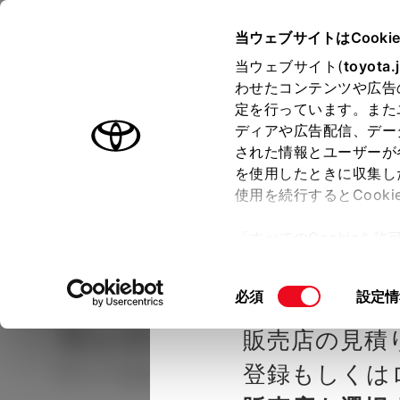
TOYOTA
当ウェブサイトはCooki
当ウェブサイト(
toyota.
わせたコンテンツや広告
ラインアップ
オーナーサポート
トピックス
定を行っています。また
ディアや広告配信、デー
された情報とユーザーが
見積りシミュレーシ
メー
を使用したときに収集し
使用を続行するとCook
示し
ョン
「すべてのCookieを
ー)が保存されることに同
種を選ぶ
Step2 グレードを選ぶ
トヨタカ
更、同意を撤回したりす
同
必須
設定情
て
」をご覧ください。
意
ランドクルーザー 70
AX
販売店の見積
の
選
登録もしくは
ディーゼル2.8L AT 4WD 5名
択