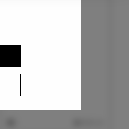
1
3
2
ベージュ〈4E9〉
+0
円
インテリアカラー
1
合成皮革＋ファブリック/ブラック
+0
円
車両画像に反映