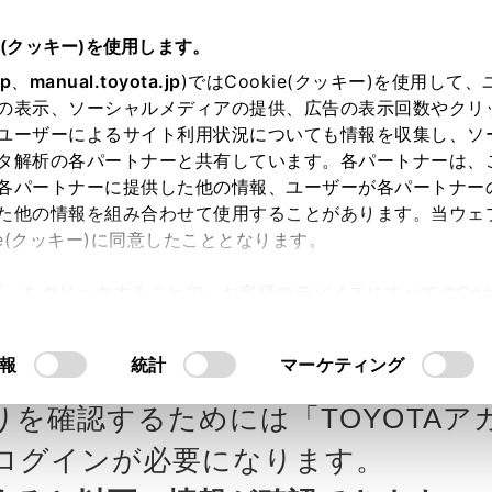
e(クッキー)を使用します。
jp
、
manual.toyota.jp
)ではCookie(クッキー)を使用して
の表示、ソーシャルメディアの提供、広告の表示回数やクリ
ユーザーによるサイト利用状況についても情報を収集し、ソ
タ解析の各パートナーと共有しています。各パートナーは、
各パートナーに提供した他の情報、ユーザーが各パートナー
カー参考価格を表示しています。
販
た他の情報を組み合わせて使用することがあります。当ウェ
ie(クッキー)に同意したこととなります。
ます。
許可」をクリックすることで、お客様のデバイスにすべてのCook
意したことになります。Cookie(クッキー)のオプトアウト
ローラ北越の見積りを確
Step3 オプションを選ぶ カラー
るにあたっては、当社の「
Cookie（クッキー）情報の取り
報
統計
マーケティング
りを確認するためには「TOYOTAア
エクステリア
インテリア
ログインが必要になります。