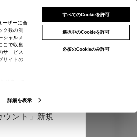
検索
メニュー
ログイン
すべてのCookieを許可
、ユーザーに合
ック数の測
選択中のCookieを許可
ーシャルメ
ここで収集
必須のCookieのみ許可
のサービス
売店を選択する
とお店の価格を表
ブサイトの
Close
ie(クッキ
、設定の変
認
エクステリア
インテリア
機能
扱いについ
詳細を表示
カウント」新規
カラー
ボディカラー