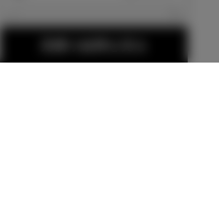
エクステリア
見積り結果を見る
18インチアル
16インチアル
ミホイール＆
ミホイールセ
タイヤセット
ット
販売店オプション
販売店オプション
440,000
円
211,200
円
フロントバン
フロントアン
金（除く消費税）、登録料などの諸費用は別