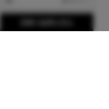
車両画像に反映
エクステリア
見積り結果を見る
16インチアル
16インチアル
ミホイールセ
ミホイールセ
ット（BALMI
ット（ブラッ
販売店オプション
販売店オプション
NUM T10）
ク）
71,940
円
62,700
円
金（除く消費税）、登録料などの諸費用は別
18インチ アル
16インチ アル