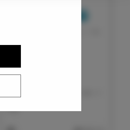
1
2
3
ナチュラルベージュマイカメタリック〈T32〉
+0
円
インテリアカラー
1
ファブリック（レッドパイピング：前席）/ブ
ラック
+0
円