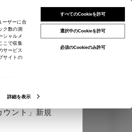
検索
メニュー
ログイン
すべてのCookieを許可
、ユーザーに合
ック数の測
選択中のCookieを許可
ーシャルメ
ここで収集
必須のCookieのみ許可
のサービス
売店を選択する
とお店の価格を表
ブサイトの
Close
ie(クッキ
、設定の変
認
エクステリア
インテリア
機能
扱いについ
詳細を表示
カウント」新規
カラー
ボディカラー