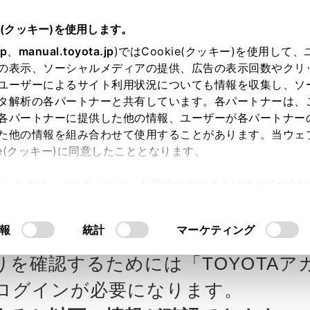
e(クッキー)を使用します。
jp
、
manual.toyota.jp
)ではCookie(クッキー)を使用して
の表示、ソーシャルメディアの提供、広告の表示回数やクリ
ユーザーによるサイト利用状況についても情報を収集し、ソ
タ解析の各パートナーと共有しています。各パートナーは、
各パートナーに提供した他の情報、ユーザーが各パートナー
カー参考価格を表示しています。
販
た他の情報を組み合わせて使用することがあります。当ウェ
ie(クッキー)に同意したこととなります。
ます。
許可」をクリックすることで、お客様のデバイスにすべてのCook
意したことになります。Cookie(クッキー)のオプトアウト
ローラ北越の見積りを確
Step3 オプションを選ぶ カラー
るにあたっては、当社の「
Cookie（クッキー）情報の取り
報
統計
マーケティング
りを確認するためには「TOYOTAア
エクステリア
インテリア
ログインが必要になります。