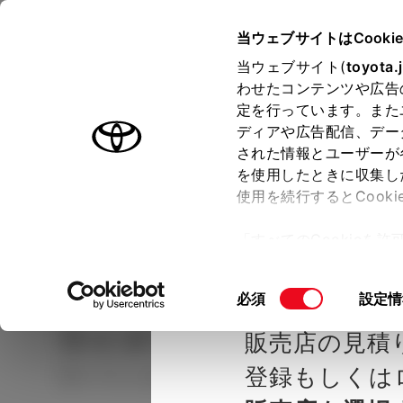
TOYOTA
当ウェブサイトはCooki
当ウェブサイト(
toyota.
わせたコンテンツや広告
ラインアップ
オーナーサポート
トピックス
定を行っています。また
ディアや広告配信、デー
された情報とユーザーが
見積りシミュレーシ
メー
を使用したときに収集し
使用を続行するとCook
示し
ョン
「すべてのCookieを
ー)が保存されることに同
種を選ぶ
Step2 グレードを選ぶ
トヨタカ
更、同意を撤回したりす
同
必須
設定情
て
」をご覧ください。
意
ライズ
G
販売店の見積
の
選
登録もしくは
ガソリン1.2L CVT 2WD 5名
択