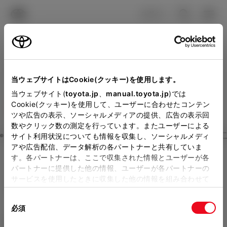
TOYOTA
検索
メニュ
ログイン
ラインアップ
オーナーサポート
トピックス
見積りシミュレーション
Close
当ウェブサイトはCookie(クッキー)を使用します。
トヨタカローラ山梨の見積
メーカー参考価格を表示しています。
販売店を
当ウェブサイト(
toyota.jp
、
manual.toyota.jp
)では
Cookie(クッキー)を使用して、ユーザーに合わせたコンテン
選択する
とお店の価格を表示します。
りを確認
ツや広告の表示、ソーシャルメディアの提供、広告の表示回
数やクリック数の測定を行っています。またユーザーによる
Step3 オプションを選ぶ カラー
サイト利用状況についても情報を収集し、ソーシャルメディ
販売店の見積りを確認するため
アや広告配信、データ解析の各パートナーと共有していま
す。各パートナーは、ここで収集された情報とユーザーが各
には「TOYOTAアカウント」新
クラウン（スポーツ）
SPORT
パートナーに提供した他の情報、ユーザーが各パートナーの
規登録もしくはログインが必要
サービスを使用したときに収集した他の情報を組み合わせて
G
使用することがあります。当ウェブサイトの使用を続行する
になります。
同
とCookie(クッキー)に同意したこととなります。
ハイブリッド CVT E-Four 5名
必須
販売店を選択すると以下の情報
意
の
「すべてのCookieを許可」をクリックすることで、お客様の
エクステリア
インテリア