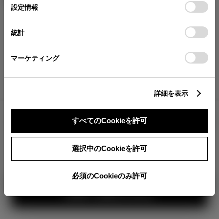
が確認できます。
選
デバイスにすべてのCookie(クッキー)が保存されることに同
設定情報
択
意したことになります。Cookie(クッキー)のオプトアウト、
分割払いの価格
設定の変更、同意を撤回したりするにあたっては、当社の
統計
税金・諸費用の詳細
「
Cookie（クッキー）情報の取り扱いについて
」をご覧くだ
取付費を含む販売店オプション価格
さい。
マーケティング
ログイン
詳細を表示
5,200,000
車両本体
すべてのCookieを許可
円
TOYOTAアカウント新規登録
+オプション価格
選択中のCookieを許可
選択したオプションを見る
必須のCookieのみ許可
カラー
見積り結果を見る
ボディカラー