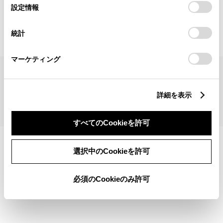
見積りシミュレーショントップへ
選
デバイスにすべてのCookie(クッキー)が保存されることに同
設定情報
択
意したことになります。Cookie(クッキー)のオプトアウト、
設定の変更、同意を撤回したりするにあたっては、当社の
統計
「
Cookie（クッキー）情報の取り扱いについて
」をご覧くだ
さい。
マーケティング
サイトマップ
サイト利用について
個人情報の取扱いについて
TOYOTAアカウント利用規約
反社会的勢力に対する基本方針
企業情報
リコール情報
詳細を表示
©1995-2026 TOYOTA MOTOR CORPORATION. ALL RIGHTS RESERVED.
すべてのCookieを許可
選択中のCookieを許可
必須のCookieのみ許可