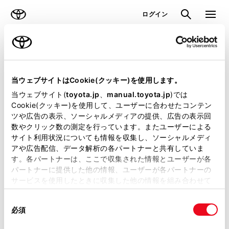
TOYOTA
検索
メニュ
ログイン
ラインアップ
オーナーサポート
トピックス
見積りシミュレーション
当ウェブサイトはCookie(クッキー)を使用します。
当ウェブサイト(
toyota.jp
、
manual.toyota.jp
)では
見積りシミュレーションのデータが
Cookie(クッキー)を使用して、ユーザーに合わせたコンテン
ツや広告の表示、ソーシャルメディアの提供、広告の表示回
正常に取得できませんでした。
数やクリック数の測定を行っています。またユーザーによる
詳しくは販売店までお問合せくださ
サイト利用状況についても情報を収集し、ソーシャルメディ
アや広告配信、データ解析の各パートナーと共有していま
い。
す。各パートナーは、ここで収集された情報とユーザーが各
パートナーに提供した他の情報、ユーザーが各パートナーの
（2-7-4）
サービスを使用したときに収集した他の情報を組み合わせて
使用することがあります。当ウェブサイトの使用を続行する
同
とCookie(クッキー)に同意したこととなります。
必須
意
の
「すべてのCookieを許可」をクリックすることで、お客様の