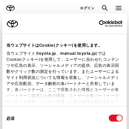
TOYOTA
検索
メニュ
ログイン
ラインアップ
オーナーサポート
トピックス
見積りシミュレーション
当ウェブサイトはCookie(クッキー)を使用します。
当ウェブサイト(
toyota.jp
、
manual.toyota.jp
)では
見積りシミュレーションのデータが
Cookie(クッキー)を使用して、ユーザーに合わせたコンテン
ツや広告の表示、ソーシャルメディアの提供、広告の表示回
正常に取得できませんでした。
数やクリック数の測定を行っています。またユーザーによる
詳しくは販売店までお問合せくださ
サイト利用状況についても情報を収集し、ソーシャルメディ
アや広告配信、データ解析の各パートナーと共有していま
い。
す。各パートナーは、ここで収集された情報とユーザーが各
パートナーに提供した他の情報、ユーザーが各パートナーの
（2-7-4）
サービスを使用したときに収集した他の情報を組み合わせて
使用することがあります。当ウェブサイトの使用を続行する
同
とCookie(クッキー)に同意したこととなります。
必須
意
の
「すべてのCookieを許可」をクリックすることで、お客様の