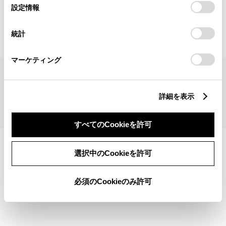
見積りシミュレーショントップへ
選
デバイスにすべてのCookie(クッキー)が保存されることに同
設定情報
択
意したことになります。Cookie(クッキー)のオプトアウト、
設定の変更、同意を撤回したりするにあたっては、当社の
統計
「
Cookie（クッキー）情報の取り扱いについて
」をご覧くだ
さい。
マーケティング
サイトマップ
サイト利用について
個人情報の取扱いについて
TOYOTAアカウント利用規約
反社会的勢力に対する基本方針
企業情報
リコール情報
詳細を表示
©1995-2026 TOYOTA MOTOR CORPORATION. ALL RIGHTS RESERVED.
すべてのCookieを許可
選択中のCookieを許可
必須のCookieのみ許可