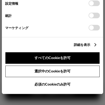
が確認できます。
選
デバイスにすべてのCookie(クッキー)が保存されることに同
設定情報
択
意したことになります。Cookie(クッキー)のオプトアウト、
分割払いの価格
設定の変更、同意を撤回したりするにあたっては、当社の
統計
税金・諸費用の詳細
「
Cookie（クッキー）情報の取り扱いについて
」をご覧くだ
取付費を含む販売店オプション価格
さい。
マーケティング
ログイン
詳細を表示
3,294,500
車両本体
すべてのCookieを許可
円
TOYOTAアカウント新規登録
+オプション価格
360°
選択中のCookieを許可
選択したオプションを見る
カラー
必須のCookieのみ許可
見積り結果を見る
ボディカラー
1
3
2