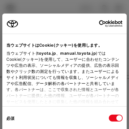
TOYOTA
検索
メニュ
ログイン
ラインアップ
オーナーサポート
トピックス
見積りシミュレーション
Close
当ウェブサイトはCookie(クッキー)を使用します。
トヨタカローラ愛知の見積
メーカー参考価格を表示しています。
販売店を
当ウェブサイト(
toyota.jp
、
manual.toyota.jp
)では
Cookie(クッキー)を使用して、ユーザーに合わせたコンテン
選択する
とお店の価格を表示します。
りを確認
ツや広告の表示、ソーシャルメディアの提供、広告の表示回
数やクリック数の測定を行っています。またユーザーによる
Step3 オプションを選ぶ カラー
サイト利用状況についても情報を収集し、ソーシャルメディ
販売店の見積りを確認するため
アや広告配信、データ解析の各パートナーと共有していま
す。各パートナーは、ここで収集された情報とユーザーが各
には「TOYOTAアカウント」新
ノア
S-X 7人乗り
パートナーに提供した他の情報、ユーザーが各パートナーの
規登録もしくはログインが必要
サービスを使用したときに収集した他の情報を組み合わせて
ハイブリッド CVT 2WD 7名
使用することがあります。当ウェブサイトの使用を続行する
になります。
同
とCookie(クッキー)に同意したこととなります。
エクステリア
インテリア
必須
販売店を選択すると以下の情報
意
の
「すべてのCookieを許可」をクリックすることで、お客様の