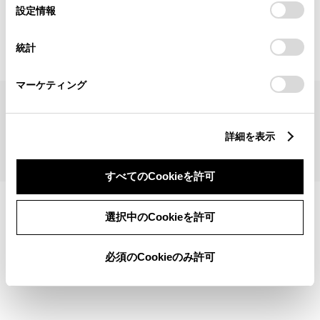
見積りシミュレーショントップへ
選
デバイスにすべてのCookie(クッキー)が保存されることに同
設定情報
択
意したことになります。Cookie(クッキー)のオプトアウト、
設定の変更、同意を撤回したりするにあたっては、当社の
統計
「
Cookie（クッキー）情報の取り扱いについて
」をご覧くだ
さい。
マーケティング
サイトマップ
サイト利用について
個人情報の取扱いについて
TOYOTAアカウント利用規約
反社会的勢力に対する基本方針
企業情報
リコール情報
詳細を表示
©1995-2026 TOYOTA MOTOR CORPORATION. ALL RIGHTS RESERVED.
すべてのCookieを許可
選択中のCookieを許可
必須のCookieのみ許可