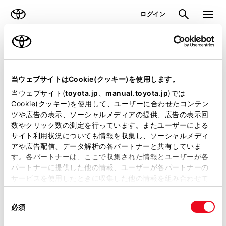
TOYOTA
検索
メニュ
ログイン
ラインアップ
オーナーサポート
トピックス
見積りシミュレーション
当ウェブサイトはCookie(クッキー)を使用します。
当ウェブサイト(
toyota.jp
、
manual.toyota.jp
)では
見積りシミュレーションのデータが
Cookie(クッキー)を使用して、ユーザーに合わせたコンテン
ツや広告の表示、ソーシャルメディアの提供、広告の表示回
正常に取得できませんでした。
数やクリック数の測定を行っています。またユーザーによる
詳しくは販売店までお問合せくださ
サイト利用状況についても情報を収集し、ソーシャルメディ
アや広告配信、データ解析の各パートナーと共有していま
い。
す。各パートナーは、ここで収集された情報とユーザーが各
パートナーに提供した他の情報、ユーザーが各パートナーの
（2-7-4）
サービスを使用したときに収集した他の情報を組み合わせて
使用することがあります。当ウェブサイトの使用を続行する
同
とCookie(クッキー)に同意したこととなります。
必須
意
の
「すべてのCookieを許可」をクリックすることで、お客様の