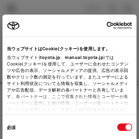
TOYOTA
検索
メニュ
ログイン
ラインアップ
オーナーサポート
トピックス
見積りシミュレーション
Close
当ウェブサイトはCookie(クッキー)を使用します。
トヨタカローラ京都の見積
メーカー参考価格を表示しています。
販売店を
当ウェブサイト(
toyota.jp
、
manual.toyota.jp
)では
Cookie(クッキー)を使用して、ユーザーに合わせたコンテン
選択する
とお店の価格を表示します。
りを確認
ツや広告の表示、ソーシャルメディアの提供、広告の表示回
数やクリック数の測定を行っています。またユーザーによる
Step3 オプションを選ぶ カラー
サイト利用状況についても情報を収集し、ソーシャルメディ
販売店の見積りを確認するため
アや広告配信、データ解析の各パートナーと共有していま
す。各パートナーは、ここで収集された情報とユーザーが各
には「TOYOTAアカウント」新
カローラ クロス
Z
パートナーに提供した他の情報、ユーザーが各パートナーの
規登録もしくはログインが必要
サービスを使用したときに収集した他の情報を組み合わせて
ハイブリッド CVT 2WD 5名
使用することがあります。当ウェブサイトの使用を続行する
になります。
同
とCookie(クッキー)に同意したこととなります。
エクステリア
インテリア
必須
販売店を選択すると以下の情報
意
の
「すべてのCookieを許可」をクリックすることで、お客様の