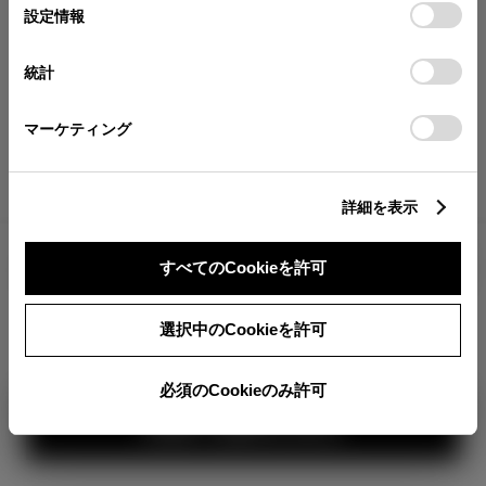
が確認できます。
選
デバイスにすべてのCookie(クッキー)が保存されることに同
設定情報
択
意したことになります。Cookie(クッキー)のオプトアウト、
分割払いの価格
設定の変更、同意を撤回したりするにあたっては、当社の
統計
税金・諸費用の詳細
「
Cookie（クッキー）情報の取り扱いについて
」をご覧くだ
取付費を含む販売店オプション価格
さい。
マーケティング
ログイン
詳細を表示
すべてのCookieを許可
TOYOTAアカウント新規登録
360°
選択中のCookieを許可
カラー
必須のCookieのみ許可
ボディカラー
1
3
2