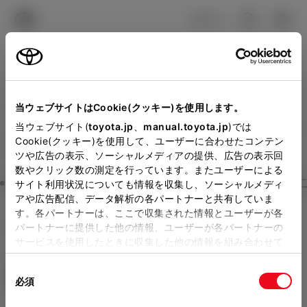
TOYOTA
検索
メニュ
ログイン
ラインアップ
オーナーサポート
トピックス
見積りシミュレーション
Close
当ウェブサイトはCookie(クッキー)を使用します。
トヨタカローラ京都の見積
メーカー参考価格を表示しています。
販売店を
当ウェブサイト(
toyota.jp
、
manual.toyota.jp
)では
Cookie(クッキー)を使用して、ユーザーに合わせたコンテン
選択する
とお店の価格を表示します。
りを確認
ツや広告の表示、ソーシャルメディアの提供、広告の表示回
数やクリック数の測定を行っています。またユーザーによる
Step3 オプションを選ぶ カラー
サイト利用状況についても情報を収集し、ソーシャルメディ
販売店の見積りを確認するため
アや広告配信、データ解析の各パートナーと共有していま
す。各パートナーは、ここで収集された情報とユーザーが各
には「TOYOTAアカウント」新
ハリアー
G
パートナーに提供した他の情報、ユーザーが各パートナーの
規登録もしくはログインが必要
サービスを使用したときに収集した他の情報を組み合わせて
ハイブリッド CVT E-Four 5名
使用することがあります。当ウェブサイトの使用を続行する
になります。
同
とCookie(クッキー)に同意したこととなります。
エクステリア
インテリア
必須
販売店を選択すると以下の情報
意
の
「すべてのCookieを許可」をクリックすることで、お客様の