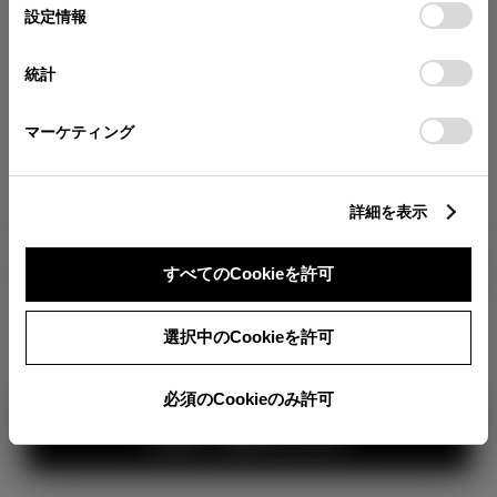
が確認できます。
選
デバイスにすべてのCookie(クッキー)が保存されることに同
設定情報
択
意したことになります。Cookie(クッキー)のオプトアウト、
分割払いの価格
設定の変更、同意を撤回したりするにあたっては、当社の
統計
税金・諸費用の詳細
「
Cookie（クッキー）情報の取り扱いについて
」をご覧くだ
取付費を含む販売店オプション価格
さい。
マーケティング
ログイン
詳細を表示
4,616,700
車両本体
すべてのCookieを許可
円
TOYOTAアカウント新規登録
+オプション価格
選択中のCookieを許可
選択したオプションを見る
カラー
必須のCookieのみ許可
見積り結果を見る
ボディカラー
2
3
1