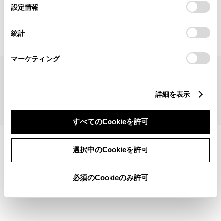
見積りシミュレーショントップへ
選
デバイスにすべてのCookie(クッキー)が保存されることに同
設定情報
択
意したことになります。Cookie(クッキー)のオプトアウト、
設定の変更、同意を撤回したりするにあたっては、当社の
統計
「
Cookie（クッキー）情報の取り扱いについて
」をご覧くだ
さい。
マーケティング
サイトマップ
サイト利用について
個人情報の取扱いについて
TOYOTAアカウント利用規約
反社会的勢力に対する基本方針
企業情報
リコール情報
詳細を表示
©1995-2026 TOYOTA MOTOR CORPORATION. ALL RIGHTS RESERVED.
すべてのCookieを許可
選択中のCookieを許可
必須のCookieのみ許可