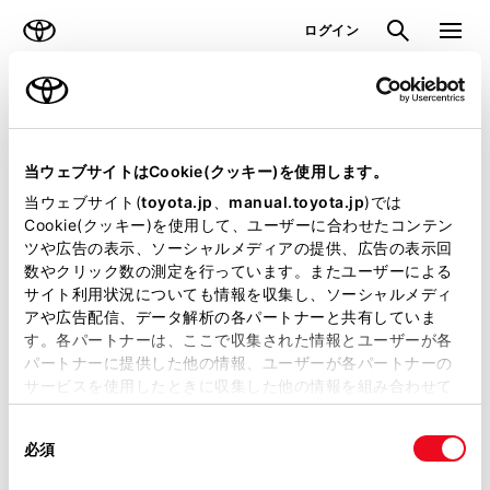
TOYOTA
検索
メニュ
ログイン
ラインアップ
オーナーサポート
トピックス
見積りシミュレーション
当ウェブサイトはCookie(クッキー)を使用します。
当ウェブサイト(
toyota.jp
、
manual.toyota.jp
)では
見積りシミュレーションのデータが
Cookie(クッキー)を使用して、ユーザーに合わせたコンテン
ツや広告の表示、ソーシャルメディアの提供、広告の表示回
正常に取得できませんでした。
数やクリック数の測定を行っています。またユーザーによる
詳しくは販売店までお問合せくださ
サイト利用状況についても情報を収集し、ソーシャルメディ
アや広告配信、データ解析の各パートナーと共有していま
い。
す。各パートナーは、ここで収集された情報とユーザーが各
パートナーに提供した他の情報、ユーザーが各パートナーの
（2-7-4）
サービスを使用したときに収集した他の情報を組み合わせて
使用することがあります。当ウェブサイトの使用を続行する
同
とCookie(クッキー)に同意したこととなります。
必須
意
の
「すべてのCookieを許可」をクリックすることで、お客様の