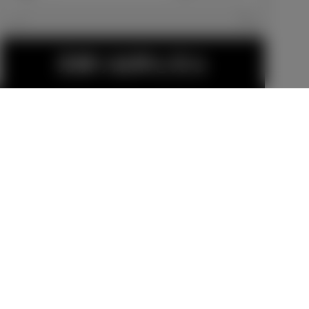
エクステリア
見積り結果を見る
15インチアル
15インチアル
ミホイールセ
ミホイールセ
ット MODEL
ット MODEL
販売店オプション
販売店オプション
LISTA TRINIT
LISTA TRINIT
70,400
円
70,400
円
ASⅡ
ASⅡ-Cross
MODELLISTA
フロントスポ