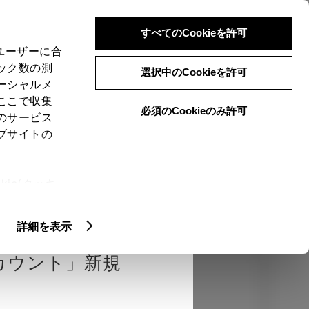
検索
メニュー
ログイン
すべてのCookieを許可
、ユーザーに合
ック数の測
選択中のCookieを許可
ーシャルメ
ここで収集
必須のCookieのみ許可
のサービス
売店を選択する
とお店の価格を表
ブサイトの
Close
ie(クッキ
、設定の変
認
エクステリア
インテリア
機能
扱いについ
詳細を表示
カウント」新規
カラー
ボディカラー