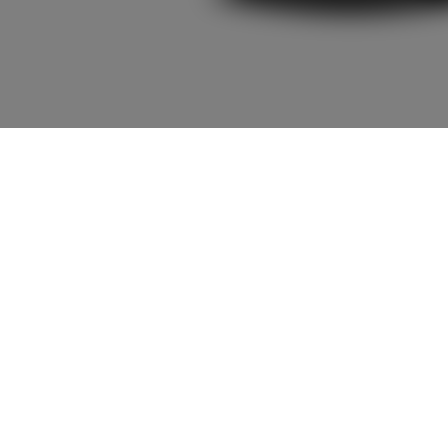
2,719,200
車両本体
+オプション価
円
格
車両本体価格
2,719,200
円
オプション価格
0
円
選択したオプションを見る