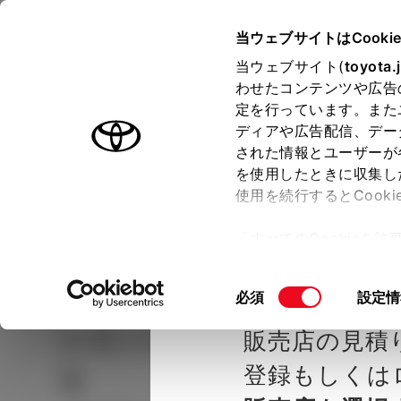
TOYOTA
当ウェブサイトはCooki
当ウェブサイト(
toyota.
わせたコンテンツや広告
ラインアップ
オーナーサポート
トピックス
定を行っています。また
ディアや広告配信、デー
された情報とユーザーが
見積りシミュレーシ
メー
を使用したときに収集し
使用を続行するとCook
示し
ョン
「すべてのCookieを
ー)が保存されることに同
種を選ぶ
Step2 グレードを選ぶ
トヨタカ
更、同意を撤回したりす
同
必須
設定情
て
」をご覧ください。
意
シエンタ
HYBRID X 5人
販売店の見積
の
選
登録もしくは
り
択