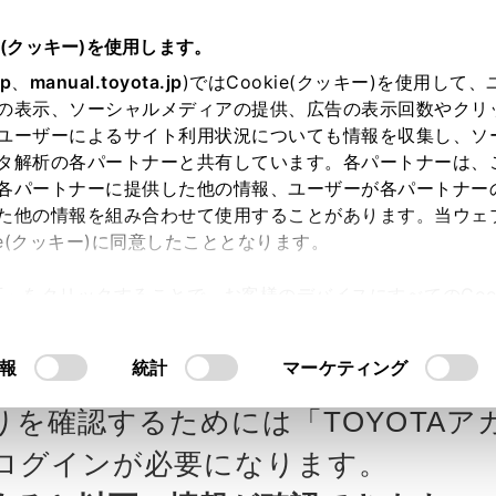
e(クッキー)を使用します。
jp
、
manual.toyota.jp
)ではCookie(クッキー)を使用して
の表示、ソーシャルメディアの提供、広告の表示回数やクリ
ユーザーによるサイト利用状況についても情報を収集し、ソ
タ解析の各パートナーと共有しています。各パートナーは、
各パートナーに提供した他の情報、ユーザーが各パートナー
カー参考価格を表示しています。
販
た他の情報を組み合わせて使用することがあります。当ウェ
ie(クッキー)に同意したこととなります。
ます。
許可」をクリックすることで、お客様のデバイスにすべてのCook
意したことになります。Cookie(クッキー)のオプトアウト
ローラ南海の見積りを確
Step3 オプションを選ぶ カラー
るにあたっては、当社の「
Cookie（クッキー）情報の取り
報
統計
マーケティング
乗
りを確認するためには「TOYOTAア
エクステリア
インテリア
ログインが必要になります。