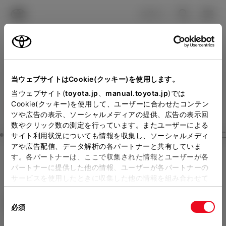
TOYOTA
検索
メニュ
ログイン
ラインアップ
オーナーサポート
トピックス
見積りシミュレーション
Close
当ウェブサイトはCookie(クッキー)を使用します。
トヨタカローラ南海の見積
メーカー参考価格を表示しています。
販売店を
当ウェブサイト(
toyota.jp
、
manual.toyota.jp
)では
Cookie(クッキー)を使用して、ユーザーに合わせたコンテン
選択する
とお店の価格を表示します。
りを確認
ツや広告の表示、ソーシャルメディアの提供、広告の表示回
数やクリック数の測定を行っています。またユーザーによる
Step3 オプションを選ぶ カラー
サイト利用状況についても情報を収集し、ソーシャルメディ
販売店の見積りを確認するため
アや広告配信、データ解析の各パートナーと共有していま
す。各パートナーは、ここで収集された情報とユーザーが各
には「TOYOTAアカウント」新
ヤリス クロス
Z
パートナーに提供した他の情報、ユーザーが各パートナーの
規登録もしくはログインが必要
サービスを使用したときに収集した他の情報を組み合わせて
ガソリン1.5L CVT 4WD 5名
使用することがあります。当ウェブサイトの使用を続行する
になります。
同
とCookie(クッキー)に同意したこととなります。
エクステリア
インテリア
必須
販売店を選択すると以下の情報
意
の
「すべてのCookieを許可」をクリックすることで、お客様の