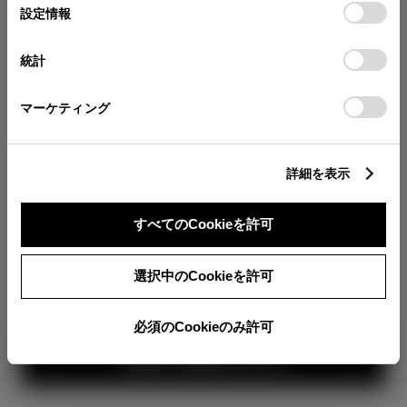
が確認できます。
選
デバイスにすべてのCookie(クッキー)が保存されることに同
設定情報
択
意したことになります。Cookie(クッキー)のオプトアウト、
分割払いの価格
設定の変更、同意を撤回したりするにあたっては、当社の
統計
税金・諸費用の詳細
「
Cookie（クッキー）情報の取り扱いについて
」をご覧くだ
取付費を含む販売店オプション価格
さい。
マーケティング
ログイン
詳細を表示
2,901,800
車両本体
すべてのCookieを許可
円
TOYOTAアカウント新規登録
+オプション価格
360°
選択中のCookieを許可
選択したオプションを見る
カラー
必須のCookieのみ許可
見積り結果を見る
ボディカラー
1
3
2