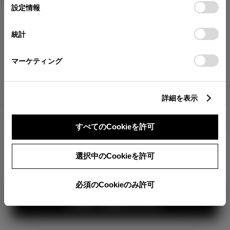
が確認できます。
選
デバイスにすべてのCookie(クッキー)が保存されることに同
設定情報
択
意したことになります。Cookie(クッキー)のオプトアウト、
分割払いの価格
設定の変更、同意を撤回したりするにあたっては、当社の
統計
税金・諸費用の詳細
「
Cookie（クッキー）情報の取り扱いについて
」をご覧くだ
取付費を含む販売店オプション価格
さい。
マーケティング
ログイン
詳細を表示
3,355,000
車両本体
すべてのCookieを許可
円
TOYOTAアカウント新規登録
+オプション価格
選択中のCookieを許可
選択したオプションを見る
必須のCookieのみ許可
カラー
見積り結果を見る
ボディカラー