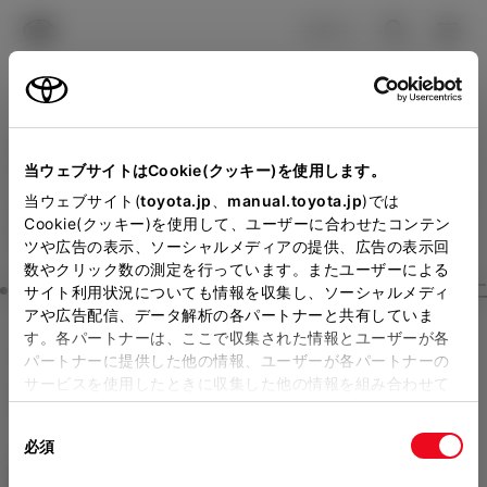
TOYOTA
検索
メニュ
ログイン
ラインアップ
オーナーサポート
トピックス
見積りシミュレーション
Close
当ウェブサイトはCookie(クッキー)を使用します。
トヨタカローラ南海の見積
メーカー参考価格を表示しています。
販売店を
当ウェブサイト(
toyota.jp
、
manual.toyota.jp
)では
Cookie(クッキー)を使用して、ユーザーに合わせたコンテン
選択する
とお店の価格を表示します。
りを確認
ツや広告の表示、ソーシャルメディアの提供、広告の表示回
数やクリック数の測定を行っています。またユーザーによる
Step3 オプションを選ぶ カラー
サイト利用状況についても情報を収集し、ソーシャルメディ
販売店の見積りを確認するため
アや広告配信、データ解析の各パートナーと共有していま
す。各パートナーは、ここで収集された情報とユーザーが各
には「TOYOTAアカウント」新
ヤリス クロス
HYBRID Z Adve
パートナーに提供した他の情報、ユーザーが各パートナーの
規登録もしくはログインが必要
サービスを使用したときに収集した他の情報を組み合わせて
nture
使用することがあります。当ウェブサイトの使用を続行する
になります。
同
とCookie(クッキー)に同意したこととなります。
ハイブリッド CVT E-Four 5名
必須
販売店を選択すると以下の情報
意
の
「すべてのCookieを許可」をクリックすることで、お客様の
エクステリア
インテリア