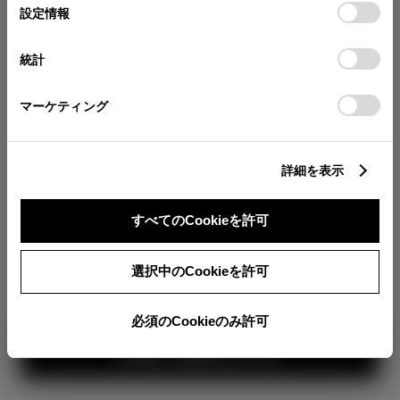
が確認できます。
選
デバイスにすべてのCookie(クッキー)が保存されることに同
設定情報
択
意したことになります。Cookie(クッキー)のオプトアウト、
分割払いの価格
設定の変更、同意を撤回したりするにあたっては、当社の
統計
税金・諸費用の詳細
「
Cookie（クッキー）情報の取り扱いについて
」をご覧くだ
取付費を含む販売店オプション価格
さい。
マーケティング
ログイン
詳細を表示
3,272,500
車両本体
すべてのCookieを許可
円
TOYOTAアカウント新規登録
+オプション価格
選択中のCookieを許可
選択したオプションを見る
カラー
必須のCookieのみ許可
見積り結果を見る
ボディカラー
1
3
2