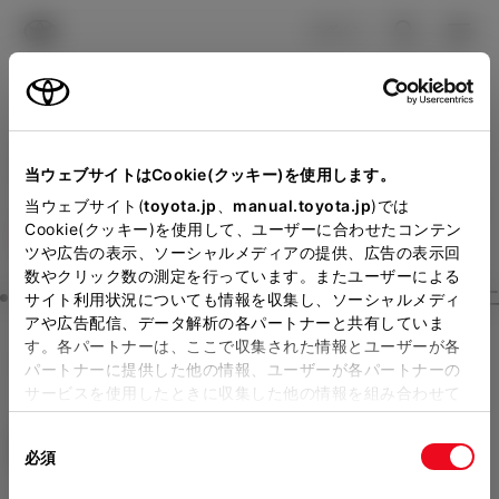
TOYOTA
検索
メニュ
ログイン
ラインアップ
オーナーサポート
トピックス
見積りシミュレーション
Close
当ウェブサイトはCookie(クッキー)を使用します。
トヨタカローラ姫路の見積
メーカー参考価格を表示しています。
販売店を
当ウェブサイト(
toyota.jp
、
manual.toyota.jp
)では
Cookie(クッキー)を使用して、ユーザーに合わせたコンテン
選択する
とお店の価格を表示します。
りを確認
ツや広告の表示、ソーシャルメディアの提供、広告の表示回
数やクリック数の測定を行っています。またユーザーによる
Step3 オプションを選ぶ カラー
サイト利用状況についても情報を収集し、ソーシャルメディ
販売店の見積りを確認するため
アや広告配信、データ解析の各パートナーと共有していま
す。各パートナーは、ここで収集された情報とユーザーが各
には「TOYOTAアカウント」新
ヤリス クロス
HYBRID Z
パートナーに提供した他の情報、ユーザーが各パートナーの
規登録もしくはログインが必要
サービスを使用したときに収集した他の情報を組み合わせて
ハイブリッド CVT E-Four 5名
使用することがあります。当ウェブサイトの使用を続行する
になります。
同
とCookie(クッキー)に同意したこととなります。
エクステリア
インテリア
必須
販売店を選択すると以下の情報
意
の
「すべてのCookieを許可」をクリックすることで、お客様の