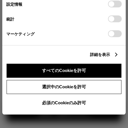
が確認できます。
選
デバイスにすべてのCookie(クッキー)が保存されることに同
設定情報
択
意したことになります。Cookie(クッキー)のオプトアウト、
分割払いの価格
設定の変更、同意を撤回したりするにあたっては、当社の
統計
税金・諸費用の詳細
「
Cookie（クッキー）情報の取り扱いについて
」をご覧くだ
取付費を含む販売店オプション価格
さい。
マーケティング
ログイン
詳細を表示
4,592,200
車両本体
すべてのCookieを許可
円
TOYOTAアカウント新規登録
+オプション価格
360°
選択中のCookieを許可
選択したオプションを見る
カラー
必須のCookieのみ許可
見積り結果を見る
ボディカラー
1
3
2