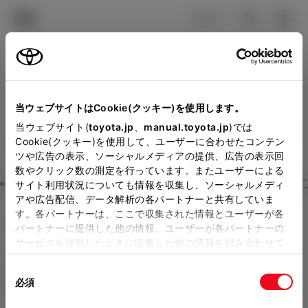
TOYOTA
検索
メニュ
ログイン
ラインアップ
オーナーサポート
トピックス
見積りシミュレーション
Close
当ウェブサイトはCookie(クッキー)を使用します。
トヨタカローラ和歌山の見
メーカー参考価格を表示しています。
販売店を
当ウェブサイト(
toyota.jp
、
manual.toyota.jp
)では
Cookie(クッキー)を使用して、ユーザーに合わせたコンテン
選択する
とお店の価格を表示します。
積りを確認
ツや広告の表示、ソーシャルメディアの提供、広告の表示回
数やクリック数の測定を行っています。またユーザーによる
Step3 オプションを選ぶ カラー
サイト利用状況についても情報を収集し、ソーシャルメディ
販売店の見積りを確認するため
アや広告配信、データ解析の各パートナーと共有していま
す。各パートナーは、ここで収集された情報とユーザーが各
には「TOYOTAアカウント」新
GRヤリス
RZ (6MT)
パートナーに提供した他の情報、ユーザーが各パートナーの
規登録もしくはログインが必要
サービスを使用したときに収集した他の情報を組み合わせて
ガソリン1.6L MT 4WD 4名
使用することがあります。当ウェブサイトの使用を続行する
になります。
同
とCookie(クッキー)に同意したこととなります。
エクステリア
インテリア
必須
販売店を選択すると以下の情報
意
の
「すべてのCookieを許可」をクリックすることで、お客様の