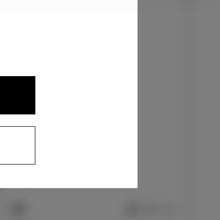
2
3
1
ニュートラルブラック〈229〉
+0
円
インテリアカラー
1
合成皮革＋ファブリック/ブラック
+0
円
車両画像に反映