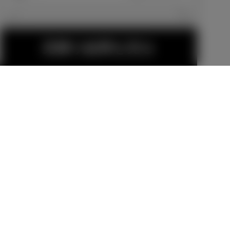
エクステリア
見積り結果を見る
18インチアル
16インチアル
ミホイール＆
ミホイールセ
タイヤセット
ット
販売店オプション
販売店オプション
（セキュリテ
299,200
円
74,800
円
ィロックナッ
ト付）
GR18インチア
金（除く消費税）、登録料などの諸費用は別