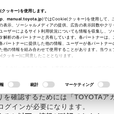
e(クッキー)を使用します。
jp
、
manual.toyota.jp
)ではCookie(クッキー)を使用して
の表示、ソーシャルメディアの提供、広告の表示回数やクリ
ユーザーによるサイト利用状況についても情報を収集し、ソ
タ解析の各パートナーと共有しています。各パートナーは、
各パートナーに提供した他の情報、ユーザーが各パートナー
カー参考価格を表示しています。
販
た他の情報を組み合わせて使用することがあります。当ウェ
ie(クッキー)に同意したこととなります。
ます。
許可」をクリックすることで、お客様のデバイスにすべてのCook
意したことになります。Cookie(クッキー)のオプトアウト
ローラ和歌山の見積りを
Step3 オプションを選ぶ カラー
るにあたっては、当社の「
Cookie（クッキー）情報の取り
報
統計
マーケティング
りを確認するためには「TOYOTAア
エクステリア
インテリア
ログインが必要になります。