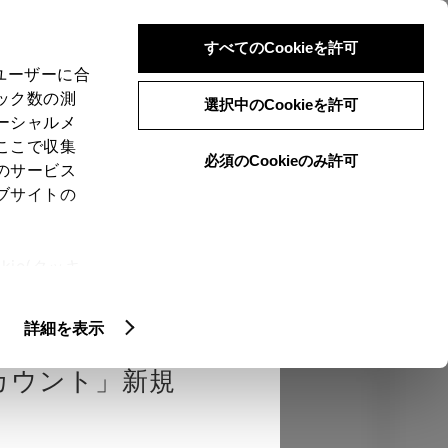
検索
メニュー
ログイン
すべてのCookieを許可
、ユーザーに合
ック数の測
選択中のCookieを許可
ーシャルメ
ここで収集
必須のCookieのみ許可
のサービス
売店を選択する
とお店の価格を表
ブサイトの
Close
ie(クッキ
、設定の変
確認
エクステリア
インテリア
機能
扱いについ
詳細を表示
カウント」新規
カラー
ボディカラー