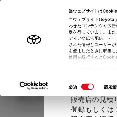
TOYOTA
当ウェブサイトはCooki
当ウェブサイト(
toyota.
わせたコンテンツや広告
ラインアップ
オーナーサポート
トピックス
定を行っています。また
ディアや広告配信、デー
された情報とユーザーが
見積りシミュレーシ
メー
を使用したときに収集し
使用を続行するとCook
示し
ョン
「すべてのCookieを
ー)が保存されることに同
種を選ぶ
Step2 グレードを選ぶ
トヨタカ
更、同意を撤回したりす
同
必須
設定情
て
」をご覧ください。
意
ヴォクシー
S-Z 7人乗り
販売店の見積
の
選
登録もしくは
ハイブリッド CVT E-Four 7名
択