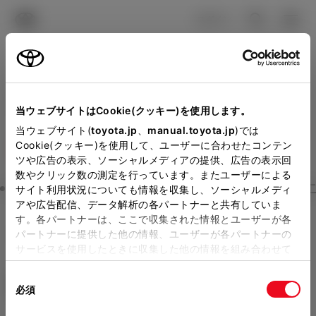
TOYOTA
検索
メニュ
ログイン
ラインアップ
オーナーサポート
トピックス
見積りシミュレーション
Close
当ウェブサイトはCookie(クッキー)を使用します。
トヨタカローラ鳥取の見積
メーカー参考価格を表示しています。
販売店を
当ウェブサイト(
toyota.jp
、
manual.toyota.jp
)では
Cookie(クッキー)を使用して、ユーザーに合わせたコンテン
選択する
とお店の価格を表示します。
りを確認
ツや広告の表示、ソーシャルメディアの提供、広告の表示回
数やクリック数の測定を行っています。またユーザーによる
Step3 オプションを選ぶ カラー
サイト利用状況についても情報を収集し、ソーシャルメディ
販売店の見積りを確認するため
アや広告配信、データ解析の各パートナーと共有していま
す。各パートナーは、ここで収集された情報とユーザーが各
には「TOYOTAアカウント」新
カローラ ツーリング
G
パートナーに提供した他の情報、ユーザーが各パートナーの
規登録もしくはログインが必要
サービスを使用したときに収集した他の情報を組み合わせて
ハイブリッド CVT E-Four 5名
使用することがあります。当ウェブサイトの使用を続行する
になります。
同
とCookie(クッキー)に同意したこととなります。
エクステリア
インテリア
必須
販売店を選択すると以下の情報
意
の
「すべてのCookieを許可」をクリックすることで、お客様の