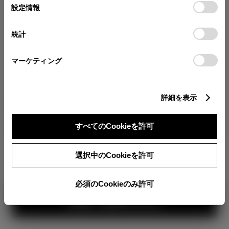
が確認できます。
選
デバイスにすべてのCookie(クッキー)が保存されることに同
設定情報
択
意したことになります。Cookie(クッキー)のオプトアウト、
分割払いの価格
設定の変更、同意を撤回したりするにあたっては、当社の
統計
税金・諸費用の詳細
「
Cookie（クッキー）情報の取り扱いについて
」をご覧くだ
取付費を含む販売店オプション価格
さい。
マーケティング
ログイン
詳細を表示
3,104,200
車両本体
すべてのCookieを許可
円
TOYOTAアカウント新規登録
+オプション価格
360°
選択中のCookieを許可
選択したオプションを見る
カラー
必須のCookieのみ許可
見積り結果を見る
ボディカラー
1
3
2