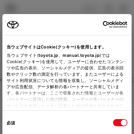
TOYOTA
検索
メニュ
ログイン
ラインアップ
オーナーサポート
トピックス
見積りシミュレーション
Close
当ウェブサイトはCookie(クッキー)を使用します。
トヨタカローラ鳥取の見積
メーカー参考価格を表示しています。
販売店を
当ウェブサイト(
toyota.jp
、
manual.toyota.jp
)では
Cookie(クッキー)を使用して、ユーザーに合わせたコンテン
選択する
とお店の価格を表示します。
りを確認
ツや広告の表示、ソーシャルメディアの提供、広告の表示回
数やクリック数の測定を行っています。またユーザーによる
Step3 オプションを選ぶ カラー
サイト利用状況についても情報を収集し、ソーシャルメディ
販売店の見積りを確認するため
アや広告配信、データ解析の各パートナーと共有していま
す。各パートナーは、ここで収集された情報とユーザーが各
には「TOYOTAアカウント」新
GRヤリス
RZ
パートナーに提供した他の情報、ユーザーが各パートナーの
規登録もしくはログインが必要
サービスを使用したときに収集した他の情報を組み合わせて
ガソリン1.6L AT 4WD 4名
使用することがあります。当ウェブサイトの使用を続行する
になります。
同
とCookie(クッキー)に同意したこととなります。
エクステリア
インテリア
必須
販売店を選択すると以下の情報
意
の
「すべてのCookieを許可」をクリックすることで、お客様の