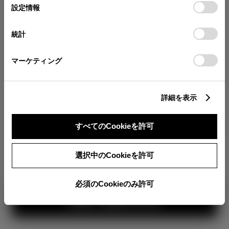
が確認できます。
選
デバイスにすべてのCookie(クッキー)が保存されることに同
設定情報
択
意したことになります。Cookie(クッキー)のオプトアウト、
分割払いの価格
設定の変更、同意を撤回したりするにあたっては、当社の
統計
税金・諸費用の詳細
「
Cookie（クッキー）情報の取り扱いについて
」をご覧くだ
取付費を含む販売店オプション価格
さい。
マーケティング
ログイン
詳細を表示
4,942,200
車両本体
すべてのCookieを許可
円
TOYOTAアカウント新規登録
+オプション価格
360°
選択中のCookieを許可
選択したオプションを見る
カラー
必須のCookieのみ許可
見積り結果を見る
ボディカラー
1
3
2