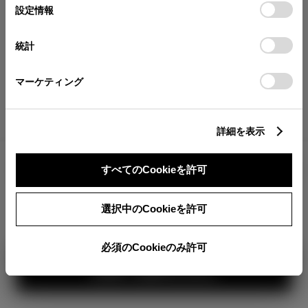
が確認できます。
選
デバイスにすべてのCookie(クッキー)が保存されることに同
設定情報
択
意したことになります。Cookie(クッキー)のオプトアウト、
分割払いの価格
設定の変更、同意を撤回したりするにあたっては、当社の
統計
税金・諸費用の詳細
「
Cookie（クッキー）情報の取り扱いについて
」をご覧くだ
取付費を含む販売店オプション価格
さい。
マーケティング
ログイン
詳細を表示
3,547,500
車両本体
すべてのCookieを許可
円
TOYOTAアカウント新規登録
+オプション価格
選択中のCookieを許可
選択したオプションを見る
カラー
必須のCookieのみ許可
見積り結果を見る
ボディカラー
1
3
2