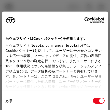
TOYOTA
検索
メニュ
ログイン
ラインアップ
オーナーサポート
トピックス
見積りシミュレーション
Close
当ウェブサイトはCookie(クッキー)を使用します。
トヨタカローラ鳥取の見積
メーカー参考価格を表示しています。
販売店を
当ウェブサイト(
toyota.jp
、
manual.toyota.jp
)では
Cookie(クッキー)を使用して、ユーザーに合わせたコンテン
選択する
とお店の価格を表示します。
りを確認
ツや広告の表示、ソーシャルメディアの提供、広告の表示回
数やクリック数の測定を行っています。またユーザーによる
Step3 オプションを選ぶ カラー
サイト利用状況についても情報を収集し、ソーシャルメディ
販売店の見積りを確認するため
アや広告配信、データ解析の各パートナーと共有していま
す。各パートナーは、ここで収集された情報とユーザーが各
には「TOYOTAアカウント」新
ノア
S-X 7人乗り
パートナーに提供した他の情報、ユーザーが各パートナーの
規登録もしくはログインが必要
サービスを使用したときに収集した他の情報を組み合わせて
ハイブリッド CVT E-Four 7名
使用することがあります。当ウェブサイトの使用を続行する
になります。
同
とCookie(クッキー)に同意したこととなります。
エクステリア
インテリア
必須
販売店を選択すると以下の情報
意
の
「すべてのCookieを許可」をクリックすることで、お客様の