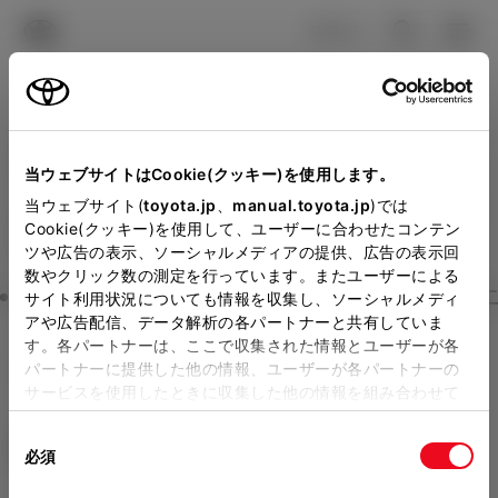
TOYOTA
検索
メニュ
ログイン
ラインアップ
オーナーサポート
トピックス
見積りシミュレーション
Close
当ウェブサイトはCookie(クッキー)を使用します。
トヨタカローラ徳島の見積
メーカー参考価格を表示しています。
販売店を
当ウェブサイト(
toyota.jp
、
manual.toyota.jp
)では
Cookie(クッキー)を使用して、ユーザーに合わせたコンテン
選択する
とお店の価格を表示します。
りを確認
ツや広告の表示、ソーシャルメディアの提供、広告の表示回
数やクリック数の測定を行っています。またユーザーによる
Step3 オプションを選ぶ カラー
サイト利用状況についても情報を収集し、ソーシャルメディ
販売店の見積りを確認するため
アや広告配信、データ解析の各パートナーと共有していま
す。各パートナーは、ここで収集された情報とユーザーが各
には「TOYOTAアカウント」新
カローラ
X
パートナーに提供した他の情報、ユーザーが各パートナーの
規登録もしくはログインが必要
サービスを使用したときに収集した他の情報を組み合わせて
ハイブリッド CVT E-Four 5名
使用することがあります。当ウェブサイトの使用を続行する
になります。
同
とCookie(クッキー)に同意したこととなります。
エクステリア
インテリア
必須
販売店を選択すると以下の情報
意
の
「すべてのCookieを許可」をクリックすることで、お客様の