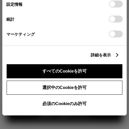
が確認できます。
選
デバイスにすべてのCookie(クッキー)が保存されることに同
設定情報
択
意したことになります。Cookie(クッキー)のオプトアウト、
分割払いの価格
設定の変更、同意を撤回したりするにあたっては、当社の
統計
税金・諸費用の詳細
「
Cookie（クッキー）情報の取り扱いについて
」をご覧くだ
取付費を含む販売店オプション価格
さい。
マーケティング
ログイン
詳細を表示
2,594,900
車両本体
すべてのCookieを許可
円
TOYOTAアカウント新規登録
+オプション価格
360°
選択中のCookieを許可
選択したオプションを見る
カラー
必須のCookieのみ許可
見積り結果を見る
ボディカラー
1
3
2