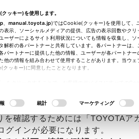
e(クッキー)を使用します。
jp
、
manual.toyota.jp
)ではCookie(クッキー)を使用して
の表示、ソーシャルメディアの提供、広告の表示回数やクリ
ユーザーによるサイト利用状況についても情報を収集し、ソ
タ解析の各パートナーと共有しています。各パートナーは、
各パートナーに提供した他の情報、ユーザーが各パートナー
カー参考価格を表示しています。
販
た他の情報を組み合わせて使用することがあります。当ウェ
ie(クッキー)に同意したこととなります。
ます。
許可」をクリックすることで、お客様のデバイスにすべてのCook
意したことになります。Cookie(クッキー)のオプトアウト
ローラ長崎の見積りを確
Step3 オプションを選ぶ カラー
るにあたっては、当社の「
Cookie（クッキー）情報の取り
報
統計
マーケティング
りを確認するためには「TOYOTAア
エクステリア
インテリア
ログインが必要になります。