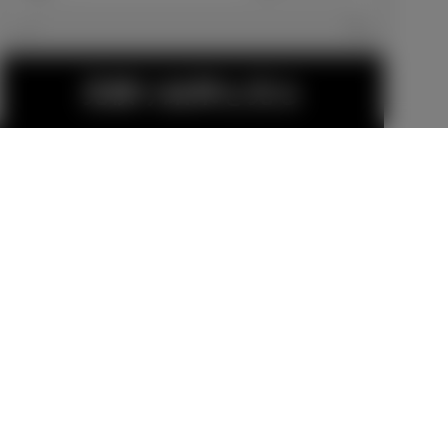
エクステリア
見積り結果を見る
スペアタイヤ
スペアタイヤ
（応急用 T12
（応急用 T12
5/70D17）
5/70D17）＋
メーカーオプショ
メーカーオプショ
アクセサリー
ン
ン
コンセント（A
14,300
円
59,400
円
C100V・1500
W/センターコ
ンソール後側1
金（除く消費税）、登録料などの諸費用は別