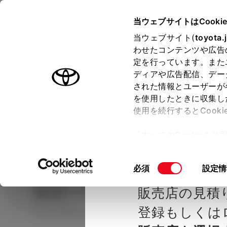
TOYOTA
当ウェブサイトはCooki
当ウェブサイト(
toyota.
わせたコンテンツや広告
ラインアップ
オーナーサポート
トピックス
定を行っています。また
ディアや広告配信、デー
された情報とユーザーが
見積りシミュレーシ
メー
を使用したときに収集し
使用を続行するとCook
示し
ョン
「すべてのCookieを
ー)が保存されることに同
種を選ぶ
Step2 グレードを選ぶ
トヨタカ
更、同意を撤回したりす
同
必須
設定情
て
」をご覧ください。
意
カローラ スポーツ
G X
販売店の見積
の
選
登録もしくは
ハイブリッド CVT 2WD 5名
択