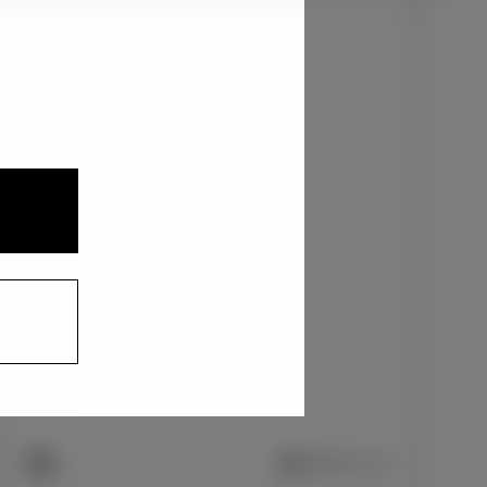
2
3
1
ニュートラルブラック〈229〉
+0
円
インテリアカラー
1
ファブリック/ブラック
+0
円
車両画像に反映