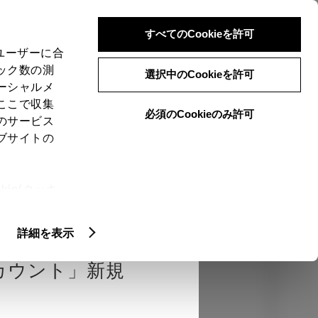
検索
メニュー
ログイン
すべてのCookieを許可
、ユーザーに合
ック数の測
選択中のCookieを許可
ーシャルメ
ここで収集
必須のCookieのみ許可
のサービス
売店を選択する
とお店の価格を表
ブサイトの
Close
ie(クッキ
、設定の変
認
エクステリア
インテリア
機能
扱いについ
詳細を表示
カウント」新規
カラー
ボディカラー