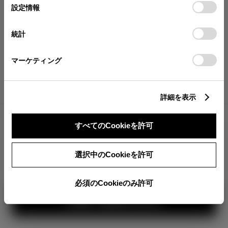
が確認できます。
選
デバイスにすべてのCookie(クッキー)が保存されることに同
設定情報
択
意したことになります。Cookie(クッキー)のオプトアウト、
分割払いの価格
設定の変更、同意を撤回したりするにあたっては、当社の
統計
税金・諸費用の詳細
「
Cookie（クッキー）情報の取り扱いについて
」をご覧くだ
取付費を含む販売店オプション価格
さい。
マーケティング
ログイン
詳細を表示
6,013,000
車両本体
すべてのCookieを許可
円
TOYOTAアカウント新規登録
+オプション価格
360°
選択中のCookieを許可
選択したオプションを見る
カラー
必須のCookieのみ許可
見積り結果を見る
ボディカラー
2
1
3