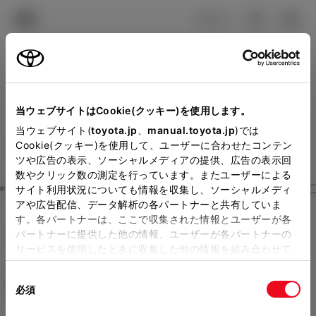
TOYOTA
検索
メニュ
ログイン
ラインアップ
オーナーサポート
トピックス
見積りシミュレーション
Close
当ウェブサイトはCookie(クッキー)を使用します。
トヨタカローラ長崎の見積
メーカー参考価格を表示しています。
販売店を
当ウェブサイト(
toyota.jp
、
manual.toyota.jp
)では
Cookie(クッキー)を使用して、ユーザーに合わせたコンテン
選択する
とお店の価格を表示します。
りを確認
ツや広告の表示、ソーシャルメディアの提供、広告の表示回
数やクリック数の測定を行っています。またユーザーによる
Step3 オプションを選ぶ カラー
サイト利用状況についても情報を収集し、ソーシャルメディ
販売店の見積りを確認するため
アや広告配信、データ解析の各パートナーと共有していま
す。各パートナーは、ここで収集された情報とユーザーが各
には「TOYOTAアカウント」新
GRカローラ
RZ
パートナーに提供した他の情報、ユーザーが各パートナーの
規登録もしくはログインが必要
サービスを使用したときに収集した他の情報を組み合わせて
ガソリン1.6L AT 4WD 5名
使用することがあります。当ウェブサイトの使用を続行する
になります。
同
とCookie(クッキー)に同意したこととなります。
エクステリア
インテリア
必須
販売店を選択すると以下の情報
意
の
「すべてのCookieを許可」をクリックすることで、お客様の