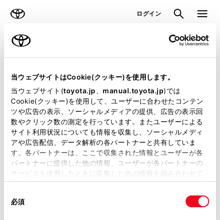
TOYOTA
検索
メニュ
ログイン
ラインアップ
オーナーサポート
トピックス
見積りシミュレーション
当ウェブサイトはCookie(クッキー)を使用します。
当ウェブサイト(
toyota.jp
、
manual.toyota.jp
)では
見積りシミュレーションのデータが
Cookie(クッキー)を使用して、ユーザーに合わせたコンテン
ツや広告の表示、ソーシャルメディアの提供、広告の表示回
正常に取得できませんでした。
数やクリック数の測定を行っています。またユーザーによる
詳しくは販売店までお問合せくださ
サイト利用状況についても情報を収集し、ソーシャルメディ
アや広告配信、データ解析の各パートナーと共有していま
い。
す。各パートナーは、ここで収集された情報とユーザーが各
パートナーに提供した他の情報、ユーザーが各パートナーの
（2-31-4）
サービスを使用したときに収集した他の情報を組み合わせて
使用することがあります。当ウェブサイトの使用を続行する
同
とCookie(クッキー)に同意したこととなります。
必須
意
の
「すべてのCookieを許可」をクリックすることで、お客様の