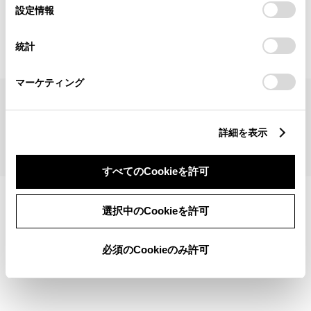
見積りシミュレーショントップへ
選
デバイスにすべてのCookie(クッキー)が保存されることに同
設定情報
択
意したことになります。Cookie(クッキー)のオプトアウト、
設定の変更、同意を撤回したりするにあたっては、当社の
統計
「
Cookie（クッキー）情報の取り扱いについて
」をご覧くだ
さい。
マーケティング
サイトマップ
サイト利用について
個人情報の取扱いについて
TOYOTAアカウント利用規約
反社会的勢力に対する基本方針
企業情報
リコール情報
詳細を表示
©1995-2026 TOYOTA MOTOR CORPORATION. ALL RIGHTS RESERVED.
すべてのCookieを許可
選択中のCookieを許可
必須のCookieのみ許可