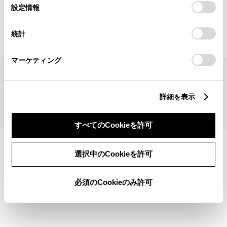
見積りシミュレーショントップへ
選
デバイスにすべてのCookie(クッキー)が保存されることに同
設定情報
択
意したことになります。Cookie(クッキー)のオプトアウト、
設定の変更、同意を撤回したりするにあたっては、当社の
統計
「
Cookie（クッキー）情報の取り扱いについて
」をご覧くだ
さい。
マーケティング
サイトマップ
サイト利用について
個人情報の取扱いについて
TOYOTAアカウント利用規約
反社会的勢力に対する基本方針
企業情報
リコール情報
詳細を表示
©1995-2026 TOYOTA MOTOR CORPORATION. ALL RIGHTS RESERVED.
すべてのCookieを許可
選択中のCookieを許可
必須のCookieのみ許可