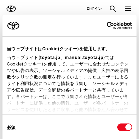
TOYOTA
検索
メニュ
ログイン
ラインアップ
オーナーサポート
トピックス
見積りシミュレーション
当ウェブサイトはCookie(クッキー)を使用します。
当ウェブサイト(
toyota.jp
、
manual.toyota.jp
)では
見積りシミュレーションのデータが
Cookie(クッキー)を使用して、ユーザーに合わせたコンテン
ツや広告の表示、ソーシャルメディアの提供、広告の表示回
正常に取得できませんでした。
数やクリック数の測定を行っています。またユーザーによる
詳しくは販売店までお問合せくださ
サイト利用状況についても情報を収集し、ソーシャルメディ
アや広告配信、データ解析の各パートナーと共有していま
い。
す。各パートナーは、ここで収集された情報とユーザーが各
パートナーに提供した他の情報、ユーザーが各パートナーの
（2-31-4）
サービスを使用したときに収集した他の情報を組み合わせて
使用することがあります。当ウェブサイトの使用を続行する
同
とCookie(クッキー)に同意したこととなります。
必須
意
の
「すべてのCookieを許可」をクリックすることで、お客様の