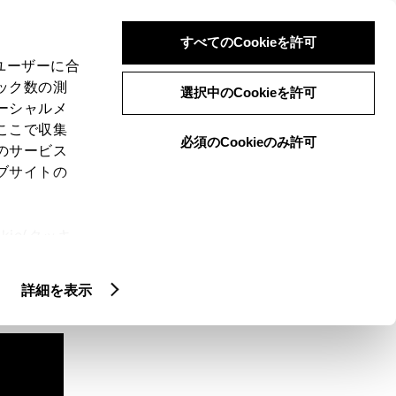
検索
メニュー
ログイン
すべてのCookieを許可
、ユーザーに合
ック数の測
選択中のCookieを許可
ーシャルメ
ここで収集
必須のCookieのみ許可
のサービス
ブサイトの
ie(クッキ
、設定の変
扱いについ
詳細を表示