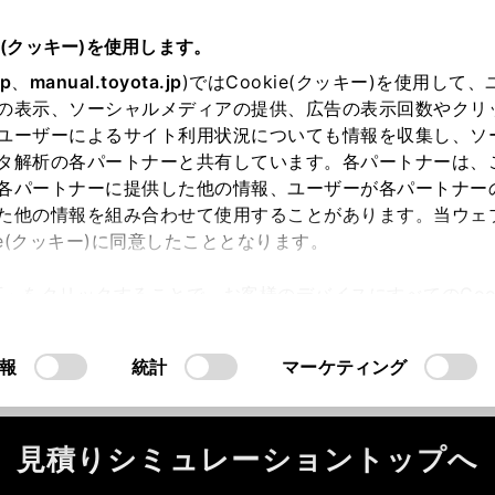
e(クッキー)を使用します。
jp
、
manual.toyota.jp
)ではCookie(クッキー)を使用して
の表示、ソーシャルメディアの提供、広告の表示回数やクリ
ユーザーによるサイト利用状況についても情報を収集し、ソ
タ解析の各パートナーと共有しています。各パートナーは、
各パートナーに提供した他の情報、ユーザーが各パートナー
た他の情報を組み合わせて使用することがあります。当ウェ
ie(クッキー)に同意したこととなります。
ータが正常に取得できませんでした。
許可」をクリックすることで、お客様のデバイスにすべてのCook
ください。
（2-31-4）
意したことになります。Cookie(クッキー)のオプトアウト
るにあたっては、当社の「
Cookie（クッキー）情報の取り
報
統計
マーケティング
見積りシミュレーショントップへ