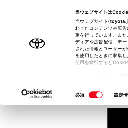
TOYOTA
当ウェブサイトはCooki
当ウェブサイト(
toyota.
わせたコンテンツや広告
ラインアップ
オーナーサポート
トピックス
定を行っています。また
ディアや広告配信、デー
された情報とユーザーが
見積りシミュレーション
を使用したときに収集し
使用を続行するとCook
見積りシミュレーションのデ
「すべてのCookieを
詳しくは販売店までお問合せ
ー)が保存されることに同
更、同意を撤回したりす
同
必須
設定情
て
」をご覧ください。
意
の
選
択