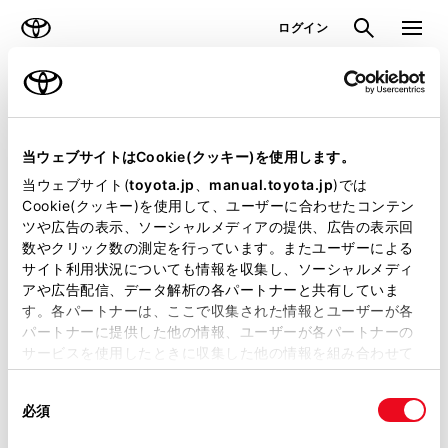
TOYOTA
検索
メニュ
ログイン
ラインアップ
オーナーサポート
トピックス
見積りシミュレーション
当ウェブサイトはCookie(クッキー)を使用します。
当ウェブサイト(
toyota.jp
、
manual.toyota.jp
)では
見積りシミュレーションのデータが
Cookie(クッキー)を使用して、ユーザーに合わせたコンテン
ツや広告の表示、ソーシャルメディアの提供、広告の表示回
正常に取得できませんでした。
数やクリック数の測定を行っています。またユーザーによる
詳しくは販売店までお問合せくださ
サイト利用状況についても情報を収集し、ソーシャルメディ
アや広告配信、データ解析の各パートナーと共有していま
い。
す。各パートナーは、ここで収集された情報とユーザーが各
パートナーに提供した他の情報、ユーザーが各パートナーの
（2-31-4）
サービスを使用したときに収集した他の情報を組み合わせて
使用することがあります。当ウェブサイトの使用を続行する
同
とCookie(クッキー)に同意したこととなります。
必須
意
の
「すべてのCookieを許可」をクリックすることで、お客様の