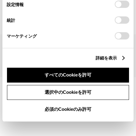
見積りシミュレーショントップへ
選
デバイスにすべてのCookie(クッキー)が保存されることに同
設定情報
択
意したことになります。Cookie(クッキー)のオプトアウト、
設定の変更、同意を撤回したりするにあたっては、当社の
統計
「
Cookie（クッキー）情報の取り扱いについて
」をご覧くだ
さい。
マーケティング
サイトマップ
サイト利用について
個人情報の取扱いについて
TOYOTAアカウント利用規約
反社会的勢力に対する基本方針
企業情報
リコール情報
詳細を表示
©1995-2026 TOYOTA MOTOR CORPORATION. ALL RIGHTS RESERVED.
すべてのCookieを許可
選択中のCookieを許可
必須のCookieのみ許可