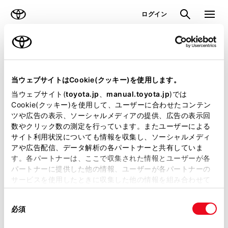
TOYOTA
検索
メニュ
ログイン
ラインアップ
オーナーサポート
トピックス
見積りシミュレーション
当ウェブサイトはCookie(クッキー)を使用します。
当ウェブサイト(
toyota.jp
、
manual.toyota.jp
)では
見積りシミュレーションのデータが
Cookie(クッキー)を使用して、ユーザーに合わせたコンテン
ツや広告の表示、ソーシャルメディアの提供、広告の表示回
正常に取得できませんでした。
数やクリック数の測定を行っています。またユーザーによる
詳しくは販売店までお問合せくださ
サイト利用状況についても情報を収集し、ソーシャルメディ
アや広告配信、データ解析の各パートナーと共有していま
い。
す。各パートナーは、ここで収集された情報とユーザーが各
パートナーに提供した他の情報、ユーザーが各パートナーの
（2-31-4）
サービスを使用したときに収集した他の情報を組み合わせて
使用することがあります。当ウェブサイトの使用を続行する
同
とCookie(クッキー)に同意したこととなります。
必須
意
の
「すべてのCookieを許可」をクリックすることで、お客様の