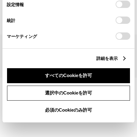
見積りシミュレーショントップへ
選
デバイスにすべてのCookie(クッキー)が保存されることに同
設定情報
択
意したことになります。Cookie(クッキー)のオプトアウト、
設定の変更、同意を撤回したりするにあたっては、当社の
統計
「
Cookie（クッキー）情報の取り扱いについて
」をご覧くだ
さい。
マーケティング
サイトマップ
サイト利用について
個人情報の取扱いについて
TOYOTAアカウント利用規約
反社会的勢力に対する基本方針
企業情報
リコール情報
詳細を表示
©1995-2026 TOYOTA MOTOR CORPORATION. ALL RIGHTS RESERVED.
すべてのCookieを許可
選択中のCookieを許可
必須のCookieのみ許可