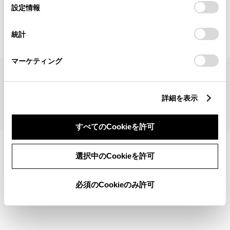
見積りシミュレーショントップへ
選
デバイスにすべてのCookie(クッキー)が保存されることに同
設定情報
択
意したことになります。Cookie(クッキー)のオプトアウト、
設定の変更、同意を撤回したりするにあたっては、当社の
統計
「
Cookie（クッキー）情報の取り扱いについて
」をご覧くだ
さい。
マーケティング
サイトマップ
サイト利用について
個人情報の取扱いについて
TOYOTAアカウント利用規約
反社会的勢力に対する基本方針
企業情報
リコール情報
詳細を表示
©1995-2026 TOYOTA MOTOR CORPORATION. ALL RIGHTS RESERVED.
すべてのCookieを許可
選択中のCookieを許可
必須のCookieのみ許可