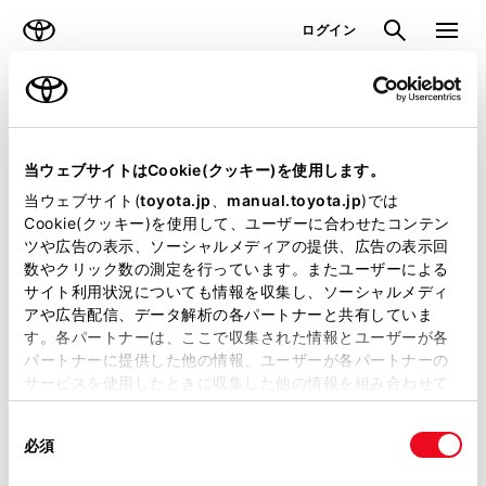
TOYOTA
検索
メニュ
ログイン
ラインアップ
オーナーサポート
トピックス
見積りシミュレーション
当ウェブサイトはCookie(クッキー)を使用します。
当ウェブサイト(
toyota.jp
、
manual.toyota.jp
)では
見積りシミュレーションのデータが
Cookie(クッキー)を使用して、ユーザーに合わせたコンテン
ツや広告の表示、ソーシャルメディアの提供、広告の表示回
正常に取得できませんでした。
数やクリック数の測定を行っています。またユーザーによる
詳しくは販売店までお問合せくださ
サイト利用状況についても情報を収集し、ソーシャルメディ
アや広告配信、データ解析の各パートナーと共有していま
い。
す。各パートナーは、ここで収集された情報とユーザーが各
パートナーに提供した他の情報、ユーザーが各パートナーの
（2-7-4）
サービスを使用したときに収集した他の情報を組み合わせて
使用することがあります。当ウェブサイトの使用を続行する
同
とCookie(クッキー)に同意したこととなります。
必須
意
の
「すべてのCookieを許可」をクリックすることで、お客様の