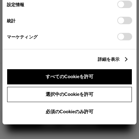
が確認できます。
選
デバイスにすべてのCookie(クッキー)が保存されることに同
設定情報
択
意したことになります。Cookie(クッキー)のオプトアウト、
分割払いの価格
設定の変更、同意を撤回したりするにあたっては、当社の
統計
税金・諸費用の詳細
「
Cookie（クッキー）情報の取り扱いについて
」をご覧くだ
取付費を含む販売店オプション価格
さい。
マーケティング
ログイン
詳細を表示
2,802,800
車両本体
すべてのCookieを許可
円
TOYOTAアカウント新規登録
+オプション価格
選択中のCookieを許可
選択したオプションを見る
カラー
必須のCookieのみ許可
見積り結果を見る
ボディカラー
3
1
2