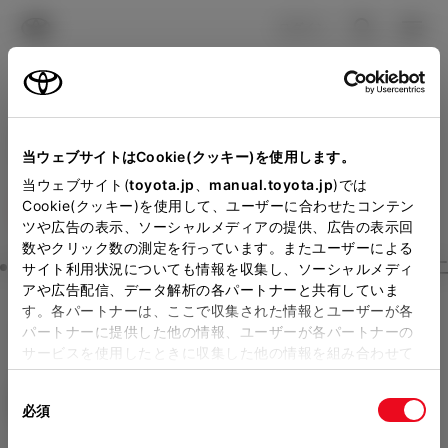
TOYOTA
検索
メニュ
ログイン
ラインアップ
オーナーサポート
トピックス
見積りシミュレーション
Close
当ウェブサイトはCookie(クッキー)を使用します。
ネッツトヨタ埼玉の見積り
メーカー参考価格を表示しています。
販売店を
当ウェブサイト(
toyota.jp
、
manual.toyota.jp
)では
Cookie(クッキー)を使用して、ユーザーに合わせたコンテン
選択する
とお店の価格を表示します。
を確認
ツや広告の表示、ソーシャルメディアの提供、広告の表示回
数やクリック数の測定を行っています。またユーザーによる
Step3 オプションを選ぶ カラー
サイト利用状況についても情報を収集し、ソーシャルメディ
販売店の見積りを確認するため
アや広告配信、データ解析の各パートナーと共有していま
す。各パートナーは、ここで収集された情報とユーザーが各
には「TOYOTAアカウント」新
シエンタ
Z 7人乗り
パートナーに提供した他の情報、ユーザーが各パートナーの
規登録もしくはログインが必要
サービスを使用したときに収集した他の情報を組み合わせて
ガソリン1.5L CVT 2WD 7名
使用することがあります。当ウェブサイトの使用を続行する
になります。
同
とCookie(クッキー)に同意したこととなります。
エクステリア
インテリア
必須
販売店を選択すると以下の情報
意
の
「すべてのCookieを許可」をクリックすることで、お客様の