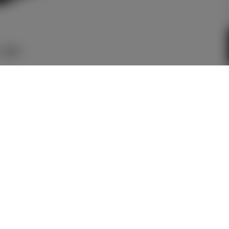
360°
メーカー参考価格を表示して
います。
販売店を選択する
とお店の価
格を表示します。