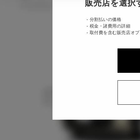
販売店を選択
ハイブリッド CVT 2WD 5名
分割払いの価格
税金・諸費用の詳細
取付費を含む販売店オプ