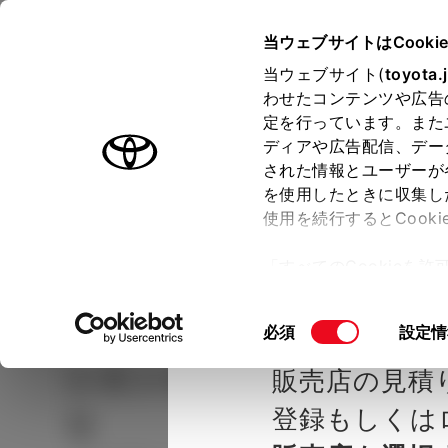
TOYOTA
当ウェブサイトはCooki
当ウェブサイト(
toyota.
わせたコンテンツや広告
ラインアップ
オーナーサポート
トピックス
定を行っています。また
ディアや広告配信、デー
された情報とユーザーが
見積りシミュレーシ
メー
を使用したときに収集し
使用を続行するとCook
示し
ョン
「すべてのCookieを
ー)が保存されることに同
種を選ぶ
Step2 グレードを選ぶ
ネッツト
更、同意を撤回したりす
同
必須
設定情
て
」をご覧ください。
意
シエンタ
HYBRID G 5
販売店の見積
の
選
登録もしくは
り
択