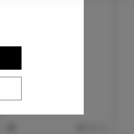
3
1
2
クリアベージュメタリック〈4Y3〉
+0
円
インテリアカラー
1
2
ファブリック/ブラック
+0
円
車両画像に反映