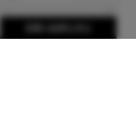
エクステリア
見積り結果を見る
15インチアル
15インチアル
ミホイールセ
ミホイールセ
ット MODEL
ット MODEL
販売店オプション
販売店オプション
LISTA TRINIT
LISTA TRINIT
70,400
円
70,400
円
ASⅡ
ASⅡ-Cross
MODELLISTA
MODELLISTA