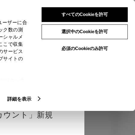
検索
メニュー
ログイン
すべてのCookieを許可
、ユーザーに合
ック数の測
選択中のCookieを許可
ーシャルメ
ここで収集
必須のCookieのみ許可
のサービス
売店を選択する
とお店の価格を表
ブサイトの
Close
ie(クッキ
、設定の変
エクステリア
インテリア
機能
扱いについ
詳細を表示
カウント」新規
カラー
ボディカラー