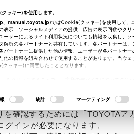
e(クッキー)を使用します。
jp
、
manual.toyota.jp
)ではCookie(クッキー)を使用して
の表示、ソーシャルメディアの提供、広告の表示回数やクリ
ユーザーによるサイト利用状況についても情報を収集し、ソ
タ解析の各パートナーと共有しています。各パートナーは、
各パートナーに提供した他の情報、ユーザーが各パートナー
カー参考価格を表示しています。
販
た他の情報を組み合わせて使用することがあります。当ウェ
ie(クッキー)に同意したこととなります。
ます。
許可」をクリックすることで、お客様のデバイスにすべてのCook
意したことになります。Cookie(クッキー)のオプトアウト
ヨタ埼玉の見積りを確認
Step3 オプションを選ぶ カラー
るにあたっては、当社の「
Cookie（クッキー）情報の取り
報
統計
マーケティング
人乗
りを確認するためには「TOYOTAア
エクステリア
インテリア
ログインが必要になります。