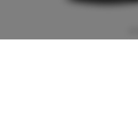
2,833,600
車両本体
+オプション価
円
格
車両本体価格
2,833,600
円
オプション価格
0
円
選択したオプションを見る