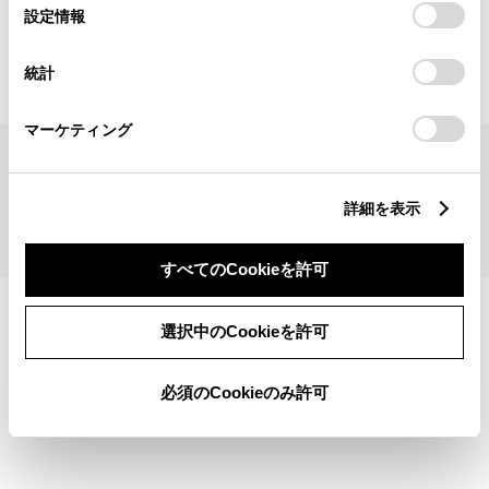
見積りシミュレーショントップへ
選
デバイスにすべてのCookie(クッキー)が保存されることに同
設定情報
択
意したことになります。Cookie(クッキー)のオプトアウト、
設定の変更、同意を撤回したりするにあたっては、当社の
統計
「
Cookie（クッキー）情報の取り扱いについて
」をご覧くだ
さい。
マーケティング
サイトマップ
サイト利用について
個人情報の取扱いについて
TOYOTAアカウント利用規約
反社会的勢力に対する基本方針
企業情報
リコール情報
詳細を表示
©1995-2026 TOYOTA MOTOR CORPORATION. ALL RIGHTS RESERVED.
すべてのCookieを許可
選択中のCookieを許可
必須のCookieのみ許可