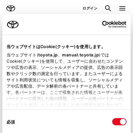
TOYOTA
検索
メニュ
ログイン
ラインアップ
オーナーサポート
トピックス
見積りシミュレーション
当ウェブサイトはCookie(クッキー)を使用します。
当ウェブサイト(
toyota.jp
、
manual.toyota.jp
)では
見積りシミュレーションのデータが
Cookie(クッキー)を使用して、ユーザーに合わせたコンテン
ツや広告の表示、ソーシャルメディアの提供、広告の表示回
正常に取得できませんでした。
数やクリック数の測定を行っています。またユーザーによる
詳しくは販売店までお問合せくださ
サイト利用状況についても情報を収集し、ソーシャルメディ
アや広告配信、データ解析の各パートナーと共有していま
い。
す。各パートナーは、ここで収集された情報とユーザーが各
パートナーに提供した他の情報、ユーザーが各パートナーの
（2-7-4）
サービスを使用したときに収集した他の情報を組み合わせて
使用することがあります。当ウェブサイトの使用を続行する
同
とCookie(クッキー)に同意したこととなります。
必須
意
の
「すべてのCookieを許可」をクリックすることで、お客様の